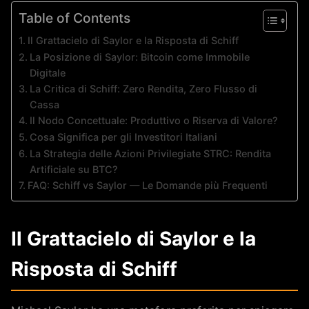
Table of Contents
Il Grattacielo di Saylor e la Risposta di Schiff
La Posizione di Saylor: Bitcoin come Immobile
Digitale
La Critica di Schiff: Zero Rendita, Zero Flusso di
Cassa
Il Nodo Concettuale: Produttivo o Riserva di Valore?
Cosa Significa per gli Investitori Italiani
La Strategia delle Azioni Privilegiate STRC: Rendita
Artificiale su BTC?
FAQ: Schiff vs Saylor — Le Domande più Frequenti
Il Grattacielo di Saylor e la
Risposta di Schiff