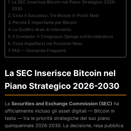
La SEC Inserisce Bitcoin nel Piano Strategico 2026-
2030
Cosa è Successo: Tre Mosse in Pochi Mesi
Perché È Importante per Bitcoin
Le Quattro Aree di Intervento
Il Contesto: il Congresso Spinge sull’Acceleratore
Cosa Aspettarsi nei Prossimi Mesi
FAQ — Domande Frequenti
La SEC Inserisce Bitcoin nel
Piano Strategico 2026-2030
La
Securities and Exchange Commission (SEC)
ha
ufficialmente incluso gli asset digitali — Bitcoin in
testa — tra le priorità strategiche del suo piano
quinquennale 2026-2030. La decisione, resa pubblica