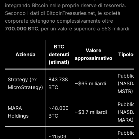
integrando Bitcoin nelle proprie riserve di tesoreria.
Secondo i dati di BitcoinTreasuries.net, le società
corporate detengono complessivamente oltre
700.000 BTC
, per un valore superiore a $53 miliardi.
BTC
Valore
Azienda
detenuti
Tipologi
approssimativo
(stimati)
Pubblica
Strategy (ex
843.738
~$65 miliardi
(NASDAQ
MicroStrategy)
BTC
MSTR)
Pubblica
MARA
~48.000
~$3,7 miliardi
(NASDAQ
Holdings
BTC
MARA)
Pubblica
~11.509