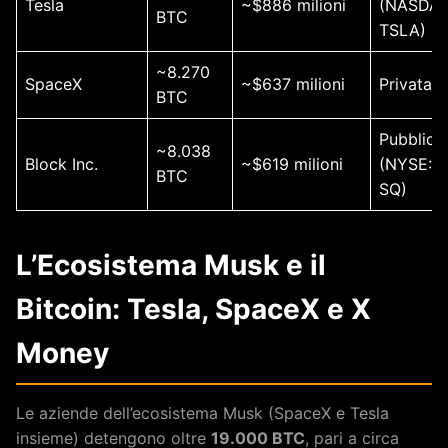
Tesla
~$886 milioni
(NASDAQ
BTC
TSLA)
~8.270
SpaceX
~$637 milioni
Privata
BTC
Pubblica
~8.038
Block Inc.
~$619 milioni
(NYSE:
BTC
SQ)
L’Ecosistema Musk e il
Bitcoin: Tesla, SpaceX e X
Money
Le aziende dell’ecosistema Musk (SpaceX e Tesla
insieme) detengono oltre
19.000 BTC
, pari a circa