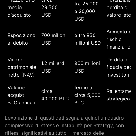
tra 25,000
medio
29,500
perdita di
e 30,000
d’acquisto
USD
valore latent
USD
Aumento del
Esposizione
700 milioni
oltre 850
rischio
al debito
USD
milioni USD
finanziario
Valore
Perdita di
1.2 miliardi
900 milioni
patrimoniale
fiducia degli
USD
USD
netto (NAV)
investitori
Volume
fermo a
circa
Rallentamen
acquisti
circa 5,000
40,000 BTC
strategico
BTC annuali
BTC
L’evoluzione di questi dati segnala quindi un quadro
complessivo di stress e instabilità per Strategy, con
riflessi significativi su tutto il mercato delle