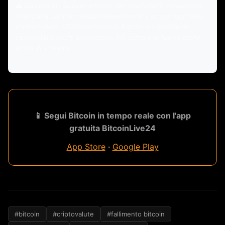
⚠️ Disclaimer: Questo articolo non costituisce consulenza
finanziaria. Le informazioni sono fornite a scopo educativo
e informativo. Gli investimenti in Bitcoin e criptovalute
comportano rischi significativi. Fai sempre le tue ricerche
prima di investire.
📱 Segui Bitcoin in tempo reale con l'app
gratuita BitcoinLive24
App Store
·
Google Play
#bitcoin
#criptovalute
#fallimento bitcoin