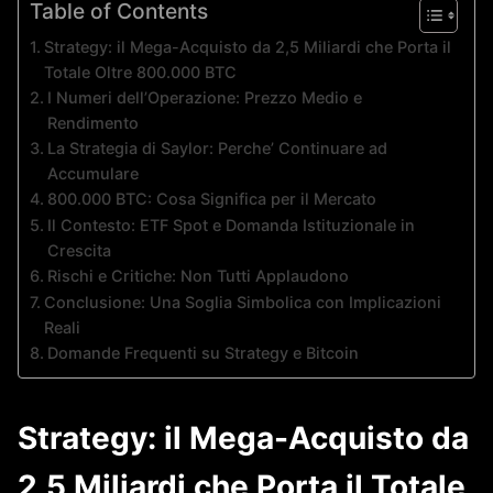
Table of Contents
Strategy: il Mega-Acquisto da 2,5 Miliardi che Porta il
Totale Oltre 800.000 BTC
I Numeri dell’Operazione: Prezzo Medio e
Rendimento
La Strategia di Saylor: Perche’ Continuare ad
Accumulare
800.000 BTC: Cosa Significa per il Mercato
Il Contesto: ETF Spot e Domanda Istituzionale in
Crescita
Rischi e Critiche: Non Tutti Applaudono
Conclusione: Una Soglia Simbolica con Implicazioni
Reali
Domande Frequenti su Strategy e Bitcoin
Strategy: il Mega-Acquisto da
2,5 Miliardi che Porta il Totale