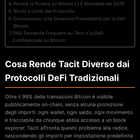
Perché la Privacy su Bitcoin L1 È Rilevante nel 2026
Rischi e Limiti del Protocollo
Conclusione: Una Direzione Promettente per la DeFi
Bitcoin
FAQ: Domande Frequenti su Tacit e la DeFi
Confidenziale su Bitcoin
Cosa Rende Tacit Diverso dai
Protocolli DeFi Tradizionali
Oltre il 99% delle transazioni Bitcoin è visibile
pubblicamente on-chain, senza alcuna protezione
degli importi: ogni wallet, ogni saldo, ogni movimento
è tracciabile da chiunque abbia accesso a un block
explorer. Tacit affronta questo problema alla radice,
nascondendo gli importi per impostazione predefinita