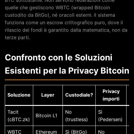
quelle che gestiscono WBTC (wrapped Bitcoin
custodito da BitGo), né oracoli esterni. Il sistema
funziona come un escrow crittografico puro, dove il
rilascio dei fondi è garantito dalla matematica, non da
terze parti.
Confronto con le Soluzioni
Esistenti per la Privacy Bitcoin
Privacy
Soluzione
Layer
Custodiale?
importi
in
Tacit
No
Sì
Sì
Bitcoin L1
(cBTC.zk)
(trustless)
(Pedersen)
(p
WBTC
Ethereum
Sì (BitGo)
No
N