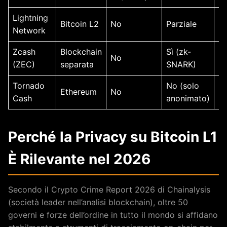
Lightning
Bitcoin L2
No
Parziale
N
Network
Zcash
Blockchain
Sì (zk-
No
N
(ZEC)
separata
SNARK)
Tornado
No (solo
Ethereum
No
N
Cash
anonimato)
Perché la Privacy su Bitcoin L1
È Rilevante nel 2026
Secondo il Crypto Crime Report 2026 di Chainalysis
(società leader nell’analisi blockchain), oltre 50
governi e forze dell’ordine in tutto il mondo si affidano