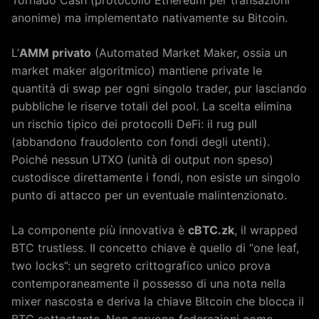
anonime) ma implementato nativamente su Bitcoin.
L’
AMM privato
(Automated Market Maker, ossia un
market maker algoritmico) mantiene private le
quantità di swap per ogni singolo trader, pur lasciando
pubbliche le riserve totali del pool. La scelta elimina
un rischio tipico dei protocolli DeFi: il rug pull
(abbandono fraudolento con fondi degli utenti).
Poiché nessun UTXO (unità di output non speso)
custodisce direttamente i fondi, non esiste un singolo
punto di attacco per un eventuale malintenzionato.
La componente più innovativa è
cBTC.zk
, il wrapped
BTC trustless. Il concetto chiave è quello di “one leaf,
two locks”: un segreto crittografico unico prova
contemporaneamente il possesso di una nota nella
mixer nascosta e deriva la chiave Bitcoin che blocca il
BTC sottostante. Non servono federazioni come