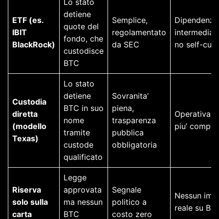
Lo stato
detiene
ETF (es.
Semplice,
Dipendenza
quote del
IBIT
regolamentato
intermediari
fondo, che
BlackRock)
da SEC
no self-cus
custodisce
BTC
Lo stato
detiene
Sovranita’
Custodia
BTC in suo
piena,
diretta
Operativam
nome
trasparenza
(modello
piu’ comple
tramite
pubblica
Texas)
custode
obbligatoria
qualificato
Legge
Riserva
approvata
Segnale
Nessun imp
solo sulla
ma nessun
politico a
reale su Bit
carta
BTC
costo zero