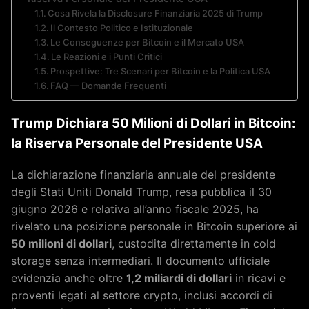
Cosa Rivela la Disclosure Finanziaria 2025 di Trump
Il Contesto Politico e Istituzionale
Le Conseguenze per Bitcoin e il Mercato USA
Le Reazioni e i Punti Critici
Prospettive: Tre Scenari per Bitcoin e la Politica USA
FAQ — Domande Frequenti
Trump Dichiara 50 Milioni di Dollari in Bitcoin:
la Riserva Personale del Presidente USA
La dichiarazione finanziaria annuale del presidente
degli Stati Uniti Donald Trump, resa pubblica il 30
giugno 2026 e relativa all’anno fiscale 2025, ha
rivelato una posizione personale in Bitcoin superiore ai
50 milioni di dollari
, custodita direttamente in cold
storage senza intermediari. Il documento ufficiale
evidenzia anche oltre
1,2 miliardi di dollari
in ricavi e
proventi legati al settore crypto, inclusi accordi di