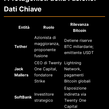
Dati Chiave
Rilevanza
Entità
Ruolo
Bitcoin
Azionista di
Detiene riserve
maggioranza,
Tether
BTC miliardarie;
proponente
emittente USDT
fusione
CEO di Twenty
Lightning
Jack
One Capital,
Network,
Mallers
fondatore
pagamenti
Strike
Bitcoin globali
Esposizione
Investitore
indiretta via
SoftBank
strategico
Twenty One
Capital