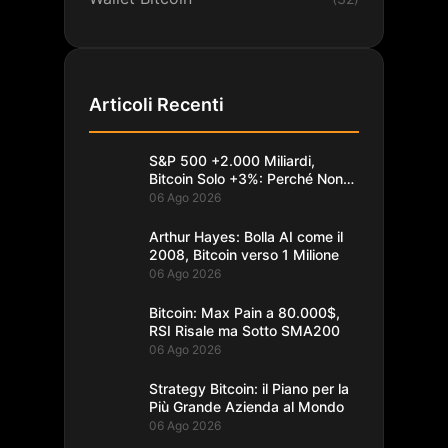
Articoli Recenti
S&P 500 +2.000 Miliardi,
Bitcoin Solo +3%: Perché Non
Segue
06 Ago 2026
Arthur Hayes: Bolla AI come il
2008, Bitcoin verso 1 Milione
06 Ago 2026
Bitcoin: Max Pain a 80.000$,
RSI Risale ma Sotto SMA200
06 Ago 2026
Strategy Bitcoin: il Piano per la
Più Grande Azienda al Mondo
06 Ago 2026