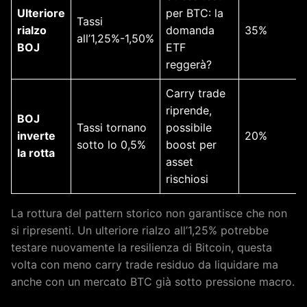
Ulteriore
per BTC: la
Tassi
rialzo
domanda
35%
all’1,25%-1,50%
BOJ
ETF
reggerà?
Carry trade
riprende,
BOJ
Tassi tornano
possibile
inverte
20%
sotto lo 0,5%
boost per
la rotta
asset
rischiosi
La rottura del pattern storico non garantisce che non
si ripresenti. Un ulteriore rialzo all’1,25% potrebbe
testare nuovamente la resilienza di Bitcoin, questa
volta con meno carry trade residuo da liquidare ma
anche con un mercato BTC già sotto pressione macro.