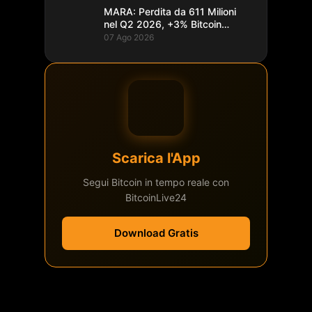
MARA: Perdita da 611 Milioni
nel Q2 2026, +3% Bitcoin
Minati
07 Ago 2026
Scarica l'App
Segui Bitcoin in tempo reale con
BitcoinLive24
Download Gratis