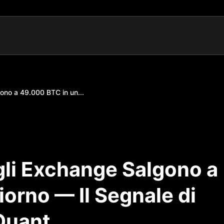
gono a 49.000 BTC in un...
ugli Exchange Salgono a
orno — Il Segnale di
oQuant