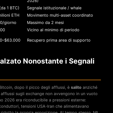
2026)
(da 1 BTC)
Segnale istituzionale / whale
ilioni ETH
Movimento multi-asset coordinato
0/giorno
Massimo da 2 mesi
600
Vicino al minimo di periodo
0–$63.000
Recupero prima area di supporto
alzato Nonostante i Segnali
itcoin, dopo il picco degli afflussi, è
salito
anziché
 afflussi sugli exchange non avvengono in un vuoto
o 2026 era riconducibile a pressioni esterne:
iconduttori, tensioni USA-Iran che alimentavano
a ridotto la propria esposizione. Al tempo stesso, Mt.