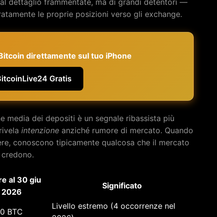
 al dettaglio frammentate, ma di grandi detentori —
atamente le proprie posizioni verso gli exchange.
e Bitcoin direttamente sul tuo iPhone
BitcoinLive24 Gratis
 media dei depositi è un segnale ribassista più
rivela
intenzione
anziché rumore di mercato. Quando
ndere, conoscono tipicamente qualcosa che il mercato
 credono.
re al 30 giu
Significato
2026
Livello estremo (4 occorrenze nel
00 BTC