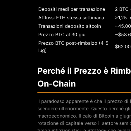
Depositi medi per transazione
2 BTC 
Afflussi ETH stessa settimana
>1,25 m
Transazioni deposito altcoin
~45.00
Prezzo BTC al 30 giu
~$58.
Prezzo BTC post-rimbalzo (4-5
$62.00
lug)
Perché il Prezzo è Rimb
On-Chain
Il paradosso apparente è che il prezzo di B
scendere ulteriormente. Questo perché gli
macroeconomico. Il calo di Bitcoin a giugn
rotazione di capitale verso il settore sem
timori inflazionistici, e Strategy che avev