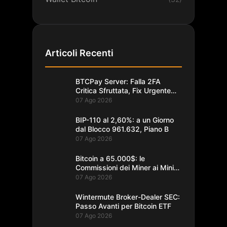
Articoli Recenti
BTCPay Server: Falla 2FA
Critica Sfruttata, Fix Urgente
alla 2.4.2
07 Ago 2026
BIP-110 al 2,60%: a un Giorno
dal Blocco 961.632, Piano B
07 Ago 2026
Bitcoin a 65.000$: le
Commissioni dei Miner ai Minimi
da un Decennio
07 Ago 2026
Wintermute Broker-Dealer SEC:
Passo Avanti per Bitcoin ETF
07 Ago 2026