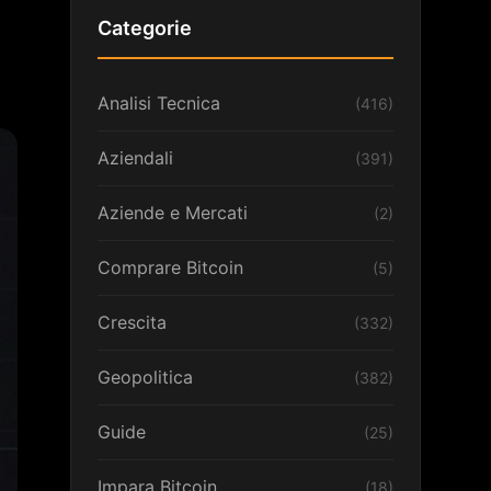
Categorie
Analisi Tecnica
(416)
Aziendali
(391)
Aziende e Mercati
(2)
Comprare Bitcoin
(5)
Crescita
(332)
Geopolitica
(382)
Guide
(25)
Impara Bitcoin
(18)