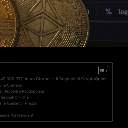
a 49.000 BTC in un Giorno — Il Segnale di CryptoQuant
erché Contano
ei Depositi è Raddoppiata
i Segnali On-Chain
erne Guidano il Prezzo
e
mande Più Frequenti