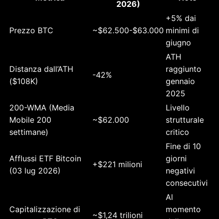
2026)
+5% dai
Prezzo BTC
~$62.500-$63.000
minimi di
giugno
ATH
Distanza dall’ATH
raggiunto
-42%
($108K)
gennaio
2025
200-WMA (Media
Livello
Mobile 200
~$62.000
strutturale
settimane)
critico
Fine di 10
Afflussi ETF Bitcoin
giorni
+$221 milioni
(03 lug 2026)
negativi
consecutivi
Al
Capitalizzazione di
momento
~$1,24 trilioni