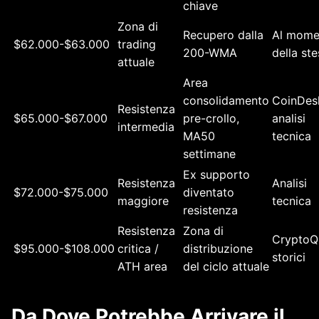
chiave
Zona di
Recupero dalla
Al mome
$62.000-$63.000
trading
200-WMA
della st
attuale
Area
consolidamento
CoinDes
Resistenza
$65.000-$67.000
pre-crollo,
analisi
intermedia
MA50
tecnica
settimane
Ex supporto
Resistenza
Analisi
$72.000-$75.000
diventato
maggiore
tecnica
resistenza
Resistenza
Zona di
CryptoQ
$95.000-$108.000
critica /
distribuzione
storici
ATH area
del ciclo attuale
Da Dove Potrebbe Arrivare il