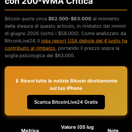
con 200-WMA Critica
Bitcoin quota circa
$62.500-$63.000
al momento
della stesura di questo articolo, in rimbalzo dai minimi
di giugno 2026 (sotto i $58.000). Come analizzato da
BitcoinLive24, il
jobs report USA debole del 4 luglio ha
contribuito al rimbalzo
, portando il prezzo sopra la
soglia psicologica dei $63.000.
📱 Ricevi tutte le notizie Bitcoin direttamente
sul tuo iPhone
Scarica BitcoinLive24 Gratis
Valore (05 lug
Metrica
Note