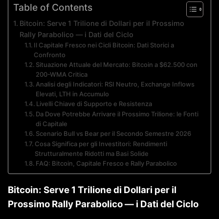
Table of Contents
Bitcoin: Serve 1 Trilione di Dollari per il Prossimo
Rally Parabolico — i Dati del Ciclo
Il Capitale Fresco nei Cicli Bitcoin: Dati Storici a
Confronto
Situazione Attuale del Mercato: Bitcoin a $62.500 con
200-WMA Critica
Analisi degli Indicatori: RSI Neutro, Exchange Inflows
Elevati, LTH in Accumulo
Livelli Chiave di Supporto e Resistenza
Da Dove Potrebbe Arrivare il Prossimo Trilione: le Fonti
di Capitale
Scenario Bull vs Bear per il Secondo Semestre 2026
Cosa Significa per gli Investitori: Rendimenti
Strutturalmente Ridotti ma Basi Solide
FAQ: Bitcoin, Capitale Fresco e Rally Parabolico
Bitcoin: Serve 1 Trilione di Dollari per il
Prossimo Rally Parabolico — i Dati del Ciclo