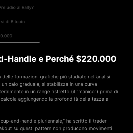
e
reludio al Rally?
si di Bitcoin
20.000
nd-Handle e Perché $220.000
elle formazioni grafiche più studiate nell’analisi
un calo graduale, si stabilizza in una curva
teralmente in un range ristretto (il “manico”) prima di
si calcola aggiungendo la profondità della tazza al
up-and-handle pluriennale,” ha scritto il trader
reakout su questi pattern non producono movimenti