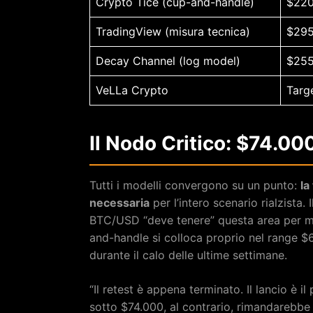
Crypto Tice (cup-and-handle)
$220
TradingView (misura tecnica)
$295
Decay Channel (log model)
$255
VeLLa Crypto
Targ
Il Nodo Critico: $74.0
Tutti i modelli convergono su un punto:
la
necessaria
per l’intero scenario rialzista
BTC/USD “deve tenere” questa area per ma
and-handle si colloca proprio nel range 
durante il calo delle ultime settimane.
“Il retest è appena terminato. Il lancio è i
sotto $74.000, al contrario, rimandarebbe il