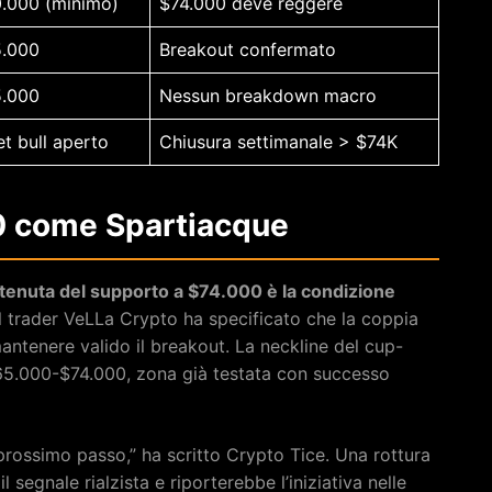
.000 (minimo)
$74.000 deve reggere
.000
Breakout confermato
.000
Nessun breakdown macro
et bull aperto
Chiusura settimanale > $74K
00 come Spartiacque
 tenuta del supporto a $74.000 è la condizione
. Il trader VeLLa Crypto ha specificato che la coppia
ntenere valido il breakout. La neckline del cup-
$65.000-$74.000, zona già testata con successo
l prossimo passo,” ha scritto Crypto Tice. Una rottura
 segnale rialzista e riporterebbe l’iniziativa nelle