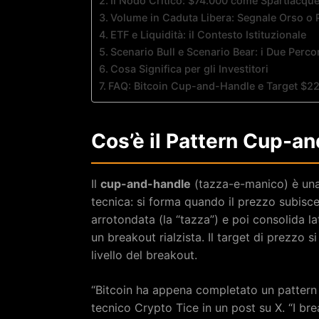
Il Nodo Critico: $74.000 come Spartiacqu
Volume in Caduta Libera: Segnale Orso o P
ETF e Liquidità: il Contesto Istituzionale
Scenario Bull e Scenario Bear: i Due Percor
Cosa Significa per gli Investitori
FAQ: Bitcoin Cup-and-Handle e Target $2
Cos’è il Pattern Cup-a
Il
cup-and-handle
(tazza-e-manico) è una d
tecnica: si forma quando il prezzo subisce 
arrotondata (la “tazza”) e poi consolida la
un breakout rialzista. Il target di prezzo 
livello del breakout.
“Bitcoin ha appena completato un pattern c
tecnico Crypto Tice in un post su X. “I b