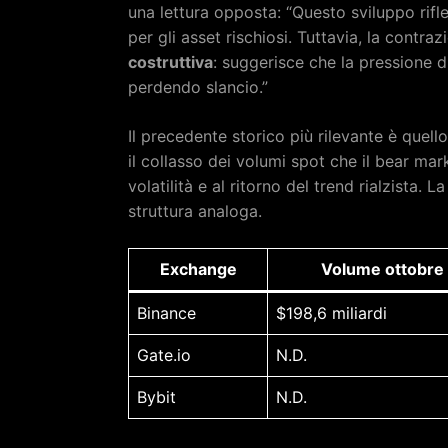
una lettura opposta: “Questo sviluppo rif
per gli asset rischiosi. Tuttavia, la contr
costruttiva
: suggerisce che la pressione d
perdendo slancio.”
Il precedente storico più rilevante è quell
il collasso dei volumi spot che il bear mar
volatilità e al ritorno del trend rialzista. L
struttura analoga.
Exchange
Volume ottobre
Binance
$198,6 miliardi
Gate.io
N.D.
Bybit
N.D.