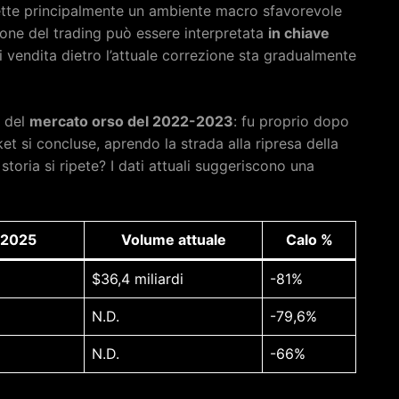
lette principalmente un ambiente macro sfavorevole
azione del trading può essere interpretata
in chiave
i vendita dietro l’attuale correzione sta gradualmente
o del
mercato orso del 2022-2023
: fu proprio dopo
ket si concluse, aprendo la strada alla ripresa della
a storia si ripete? I dati attuali suggeriscono una
 2025
Volume attuale
Calo %
$36,4 miliardi
-81%
N.D.
-79,6%
N.D.
-66%