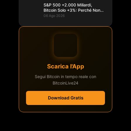
S&P 500 +2.000 Miliardi,
Bitcoin Solo +3%: Perché Non
Segue
06 Ago 2026
Scarica l'App
Segui Bitcoin in tempo reale con
BitcoinLive24
Download Gratis