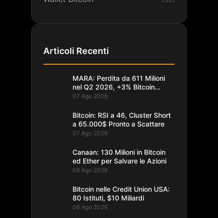
Articoli Recenti
MARA: Perdita da 611 Milioni
nel Q2 2026, +3% Bitcoin
Minati
07 Ago 2026
Bitcoin: RSI a 46, Cluster Short
a 65.000$ Pronto a Scattare
07 Ago 2026
Canaan: 130 Milioni in Bitcoin
ed Ether per Salvare le Azioni
06 Ago 2026
Bitcoin nelle Credit Union USA:
80 Istituti, $10 Miliardi
06 Ago 2026