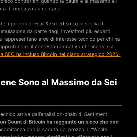
ecnico contrarian: quando la paura è al massimo e i
lità di rimbalzo aumentano.
te, i periodi di Fear & Greed sotto la soglia di
mulazione da parte degli investitori più esperti.
 rappresentano aree di interesse tecnico per chi ha
pprofondire il contesto normativo che incide sul
a SEC ha incluso Bitcoin nel piano strategico 2026-
alene Sono al Massimo da Sei
tecnico arriva dall’analisi on-chain di Santiment,
on Count di Bitcoin ha raggiunto un picco che non
oncomitanza con la caduta del prezzo. Il “Whale
nsazioni di importo significativo effettuate dagli