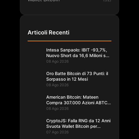
Articoli Recenti
Intesa Sanpaolo: IBIT -93,7%,
Nuovo Short da 16,6 Milioni su
Bitcoin
08 Ago 2026
Oro Batte Bitcoin di 73 Punti: il
Sorpasso in 12 Mesi
08 Ago 2026
American Bitcoin: Mateen
Compra 307.000 Azioni ABTC
per 1,93M$
08 Ago 2026
CryptoJS: Falla RNG da 12 Anni
Svuota Wallet Bitcoin per
$5,7M
07 Ago 2026