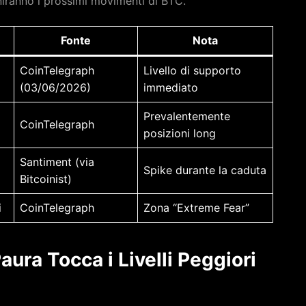
efiniranno i prossimi movimenti di BTC.
Fonte
Nota
CoinTelegraph
Livello di supporto
(03/06/2026)
immediato
Prevalentemente
CoinTelegraph
posizioni long
Santiment (via
Spike durante la caduta
Bitcoinist)
i
CoinTelegraph
Zona “Extreme Fear”
aura Tocca i Livelli Peggiori