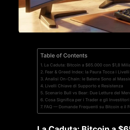
Table of Contents
La Caduta: Bitcoin a $65.000 con $1,8 Milia
Fear & Greed Index: la Paura Tocca i Livell
Analisi On-Chain: le Balene Sono al Mass
Livelli Chiave di Supporto e Resistenza
Scenario Bull vs Bear: Due Letture del Mer
Cosa Significa per i Trader e gli Investitori
FAQ — Domande Frequenti su Bitcoin e il F
La Caduta: Bitcoin a $6