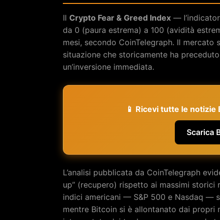
Il
Crypto Fear & Greed Index
— l’indicator
da 0 (paura estrema) a 100 (avidità estrema
mesi, secondo CoinTelegraph. Il mercato si
situazione che storicamente ha preceduto r
un’inversione immediata.
📱 Ricevi tutte le notizi
Scarica 
L’analisi pubblicata da CoinTelegraph evid
up” (recupero) rispetto ai massimi storici r
indici americani — S&P 500 e Nasdaq — s
mentre Bitcoin si è allontanato dai propr