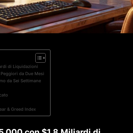
rdi di Liquidazioni
i Peggiori da Due Mesi
imo da Sei Settimane
cato
ear & Greed Index
5.000 con $1,8 Miliardi di