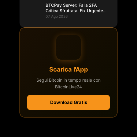
BTCPay Server: Falla 2FA
Critica Sfruttata, Fix Urgente
alla 2.4.2
07 Ago 2026
Scarica l'App
Segui Bitcoin in tempo reale con
BitcoinLive24
Download Gratis