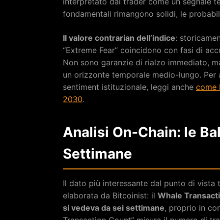
interpretato dai trader come un segnale t
fondamentali rimangono solidi, le probabi
Il valore contrarian dell’indice
: storicamen
“Extreme Fear” coincidono con fasi di accu
Non sono garanzie di rialzo immediato, ma
un orizzonte temporale medio-lungo. Per a
sentiment istituzionale, leggi anche
come l
2030
.
Analisi On-Chain: le B
Settimane
Il dato più interessante dal punto di vista 
elaborata da Bitcoinist: il
Whale Transacti
si vedeva da sei settimane
, proprio in c
Transaction Count” misura il numero di tra