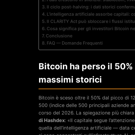
Il ciclo post-halving: i dati storici conferm
L’intelligenza artificiale assorbe capitali
Il CLARITY Act può sbloccare i flussi istit
Cosa significa per gli investitori Bitcoin n
Conclusione
FAQ — Domande Frequenti
Bitcoin ha perso il 50%
massimi storici
Bitcoin è sceso oltre il 50% dal picco di 
500 (indice delle 500 principali aziende a
corso del 2026. La spiegazione più chiara
di Hashdex
: «Il capitale segue l’attenzion
quella dell’intelligenza artificiale — data ce