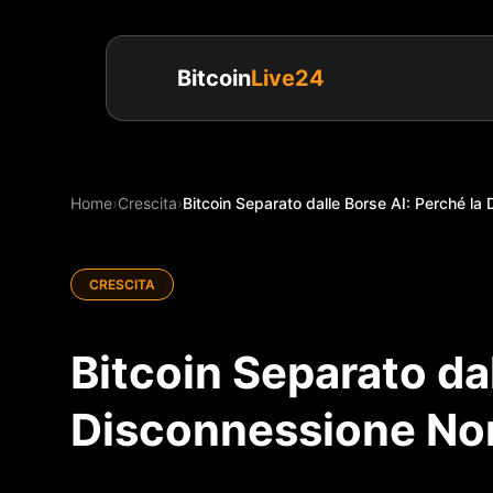
Bitcoin
Live24
Home
›
Crescita
›
Bitcoin Separato dalle Borse AI: Perché l
CRESCITA
Bitcoin Separato dal
Disconnessione No