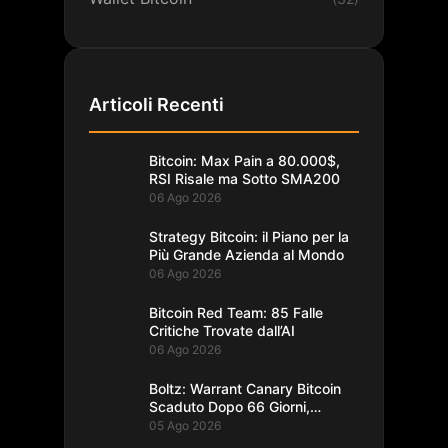
Articoli Recenti
Bitcoin: Max Pain a 80.000$,
RSI Risale ma Sotto SMA200
06 Ago 2026
Strategy Bitcoin: il Piano per la
Più Grande Azienda al Mondo
06 Ago 2026
Bitcoin Red Team: 85 Falle
Critiche Trovate dall’AI
06 Ago 2026
Boltz: Warrant Canary Bitcoin
Scaduto Dopo 66 Giorni,
Record
05 Ago 2026