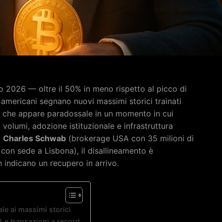
io 2026 — oltre il 50% in meno rispetto al picco di
americani segnano nuovi massimi storici trainati
nza che appare paradossale in un momento in cui
 volumi, adozione istituzionale e infrastruttura
i
Charles Schwab
(brokerage USA con 35 milioni di
con sede a Lisbona), il disallineamento è
n indicano un recupero in arrivo.
le ai massimi storici
A e transazioni a record