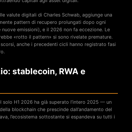
ottraendo capitali agli asset digitali.
ulle valute digitali di Charles Schwab, aggiunge una
camente pattern di recupero prolungati dopo ogni
 nuove emissioni), e il 2026 non fa eccezione. Le
rebbe «rotto il pattern» si sono rivelate premature.
corsi, anche i precedenti cicli hanno registrato fasi
ro.
zio: stablecoin, RWA e
nel solo H1 2026 ha già superato l’intero 2025 — un
zo della blockchain che prescinde dall’andamento del
ava, l’ecosistema sottostante si espandeva su tutti i