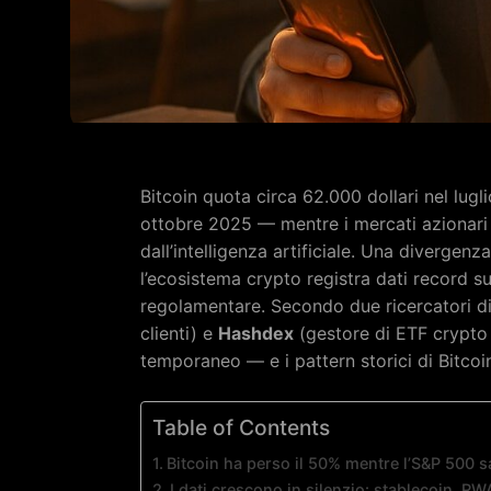
Bitcoin quota circa 62.000 dollari nel lugl
ottobre 2025 — mentre i mercati azionari 
dall’intelligenza artificiale. Una diverge
l’ecosistema crypto registra dati record su
regolamentare. Secondo due ricercatori d
clienti) e
Hashdex
(gestore di ETF crypto 
temporaneo — e i pattern storici di Bitcoi
Table of Contents
Bitcoin ha perso il 50% mentre l’S&P 500 sa
I dati crescono in silenzio: stablecoin, RW