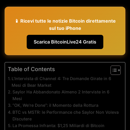
📱 Ricevi tutte le notizie Bitcoin direttamente
sul tuo iPhone
Scarica BitcoinLive24 Gratis
Table of Contents
L’Intervista di Channel 4: Tre Domande Girate in 6
Mesi di Bear Market
Saylor Ha Abbandonato Almeno 2 Interviste in 6
Mesi
“OK, We’re Done”: il Momento della Rottura
BTC vs MSTR: le Performance che Saylor Non Voleva
Discutere
La Promessa Infranta: $1,25 Miliardi di Bitcoin