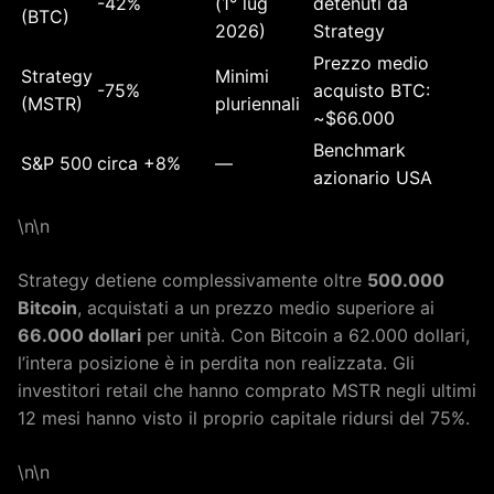
-42%
(1° lug
detenuti da
(BTC)
2026)
Strategy
Prezzo medio
Strategy
Minimi
-75%
acquisto BTC:
(MSTR)
pluriennali
~$66.000
Benchmark
S&P 500
circa +8%
—
azionario USA
\n\n
Strategy detiene complessivamente oltre
500.000
Bitcoin
, acquistati a un prezzo medio superiore ai
66.000 dollari
per unità. Con Bitcoin a 62.000 dollari,
l’intera posizione è in perdita non realizzata. Gli
investitori retail che hanno comprato MSTR negli ultimi
12 mesi hanno visto il proprio capitale ridursi del 75%.
\n\n