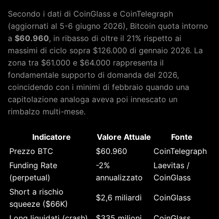
Secondo i dati di CoinGlass e CoinTelegraph
(aggiornati al 5-6 giugno 2026), Bitcoin quota intorno
a
$60.960
, in ribasso di oltre il 21% rispetto ai
massimi di ciclo sopra $126.000 di gennaio 2026. La
zona tra $61.000 e $64.000 rappresenta il
fondamentale supporto di domanda del 2026,
coincidendo con i minimi di febbraio quando una
capitolazione analoga aveva poi innescato un
rimbalzo multi-mese.
Indicatore
Valore Attuale
Fonte
Prezzo BTC
$60.960
CoinTelegraph
Funding Rate
-2%
Laevitas /
(perpetual)
annualizzato
CoinGlass
Short a rischio
$2,6 miliardi
CoinGlass
squeeze ($66K)
Long liquidati (crash)
$335 milioni
CoinGlass