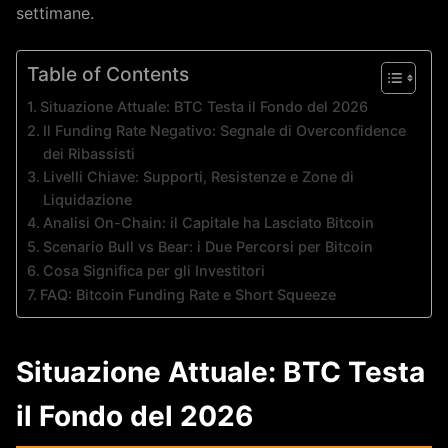
settimane.
Table of Contents
Situazione Attuale: BTC Testa il Fondo del 2026
Il Funding Rate Negativo: Segnale di Overconfidence
dei Ribassisti
Livelli Chiave: Supporti, Resistenze e Zone di
Liquidazione
Analisi On-Chain: il Capitale ha Lasciato Bitcoin
Scenario Bull vs Bear: i Due Percorsi per Bitcoin
Cosa Significa per gli Investitori
FAQ: Bitcoin Funding Rate e Short Squeeze
Situazione Attuale: BTC Testa
il Fondo del 2026