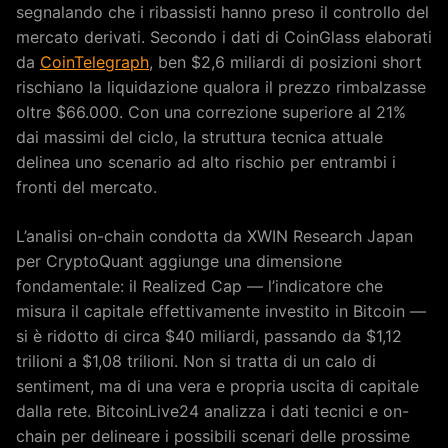
segnalando che i ribassisti hanno preso il controllo del
mercato derivati. Secondo i dati di CoinGlass elaborati
da
CoinTelegraph
, ben $2,6 miliardi di posizioni short
rischiano la liquidazione qualora il prezzo rimbalzasse
oltre $66.000. Con una correzione superiore al 21%
dai massimi del ciclo, la struttura tecnica attuale
delinea uno scenario ad alto rischio per entrambi i
fronti del mercato.
L’analisi on-chain condotta da XWIN Research Japan
per CryptoQuant aggiunge una dimensione
fondamentale: il Realized Cap — l’indicatore che
misura il capitale effettivamente investito in Bitcoin —
si è ridotto di circa $40 miliardi, passando da $1,12
trilioni a $1,08 trilioni. Non si tratta di un calo di
sentiment, ma di una vera e propria uscita di capitale
dalla rete. BitcoinLive24 analizza i dati tecnici e on-
chain per delineare i possibili scenari delle prossime