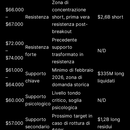
Zona di
$66.000
concentrazione
–
Resistenza
short, prima vera
$2,6B short
$67.000
resistenza post-
breakout
Precedente
$72.000
Resistenza
supporto
–
N/D
forte
trasformato in
$74.000
resistenza
$61.000
Minimo di febbraio
Supporto
$335M long
–
2026, zona di
chiave
liquidati
$64.000
domanda storica
Livello tondo
Supporto
$60.000
critico, soglia
N/D
psicologico
psicologica
Prossimo target in
Supporto
$1,2B long
$57.000
caso di rottura di
secondario
residui