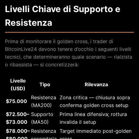
Livelli Chiave di Supporto e
Resistenza
Prima di monitorare il golden cross, i trader di
BitcoinLive24 devono tenere d’occhio i seguenti livelli
tecnici, che determineranno quale scenario — rialzista
o ribassista — si concretizzerà:
Livello
Tipo
Rilevanza
(USD)
Resistenza
Zona critica — chiusura sopra
$75.000
(MA200)
conferma golden cross setup
$72.500–
Supporto
Prima linea difensiva; rottura
$73.000
(MA50)
invalida il setup
$78.000–
Resistenza
Target immediato post-golden
$80.000
secondaria
cross