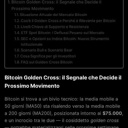
Bitcoin Golden Cross: il Segnale che Decide il
Prossimo Movimento
Situazione Attuale del Mercato Bitcoin
Cos’è il Golden Cross e Perché è Rilevante per Bitcoin
Livelli Chiave di Supporto e Resistenza
ETF Spot Bitcoin: I Deflussi Pesano sul Mercato
SEC e Opzioni su Indice Bitcoin: Nuovo Strumento
Istituzionale
Scenario Bull e Scenario Bear
Cosa Significa per gli Investitori
FAQ sul Golden Cross Bitcoin
Bitcoin Golden Cross: il Segnale che Decide il
Prossimo Movimento
Bitcoin si trova a un bivio tecnico: la media mobile a
50 giorni (MA50) sta risalendo verso la media mobile
a 200 giorni (MA200), posizionata intorno ai
$75.000
,
e un incrocio tra le due — il cosiddetto
golden cross
— potrebbe materializzarsi nelle prossime settimane.