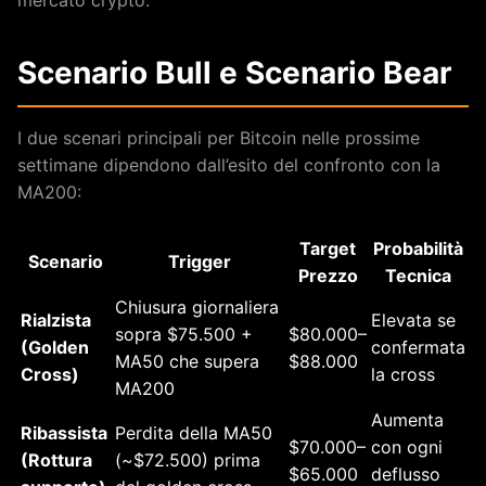
mercato crypto.
Scenario Bull e Scenario Bear
I due scenari principali per Bitcoin nelle prossime
settimane dipendono dall’esito del confronto con la
MA200:
Target
Probabilità
Scenario
Trigger
Prezzo
Tecnica
Chiusura giornaliera
Rialzista
Elevata se
sopra $75.500 +
$80.000–
(Golden
confermata
MA50 che supera
$88.000
Cross)
la cross
MA200
Aumenta
Ribassista
Perdita della MA50
$70.000–
con ogni
(Rottura
(~$72.500) prima
$65.000
deflusso