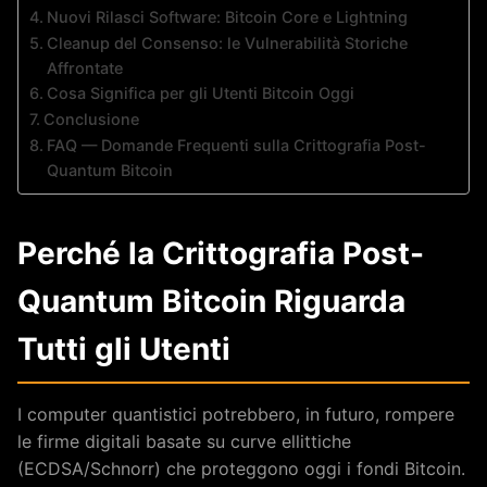
Nuovi Rilasci Software: Bitcoin Core e Lightning
Cleanup del Consenso: le Vulnerabilità Storiche
Affrontate
Cosa Significa per gli Utenti Bitcoin Oggi
Conclusione
FAQ — Domande Frequenti sulla Crittografia Post-
Quantum Bitcoin
Perché la Crittografia Post-
Quantum Bitcoin Riguarda
Tutti gli Utenti
I computer quantistici potrebbero, in futuro, rompere
le firme digitali basate su curve ellittiche
(ECDSA/Schnorr) che proteggono oggi i fondi Bitcoin.