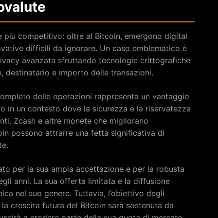
ovalute
 più competitivo: oltre al Bitcoin, emergono digital
vative difficili da ignorare. Un caso emblematico è
rivacy avanzata sfruttando tecnologie crittografiche
destinatario e importo delle transazioni.
completo delle operazioni rappresenta un vantaggio
o in un contesto dove la sicurezza e la riservatezza
enti. Zcash e altre monete che migliorano
in possono attrarre una fetta significativa di
te.
mato per la sua ampia accettazione e per la robusta
gli anni. La sua offerta limitata e la diffusione
ica nel suo genere. Tuttavia, l’obiettivo degli
e la crescita futura del Bitcoin sarà sostenuta da
iuscirà a erodere parte della sua quota di mercato.