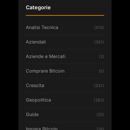
Categorie
Analisi Tecnica
(416)
Aziendali
(391)
Aziende e Mercati
(2)
Comprare Bitcoin
(5)
Crescita
(331)
Geopolitica
(382)
Guide
(25)
Impara Bitcoin
(18)