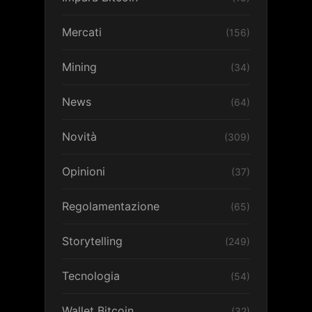
Mercati
(156)
Mining
(34)
News
(64)
Novità
(309)
Opinioni
(37)
Regolamentazione
(65)
Storytelling
(249)
Tecnologia
(54)
Wallet Bitcoin
(32)