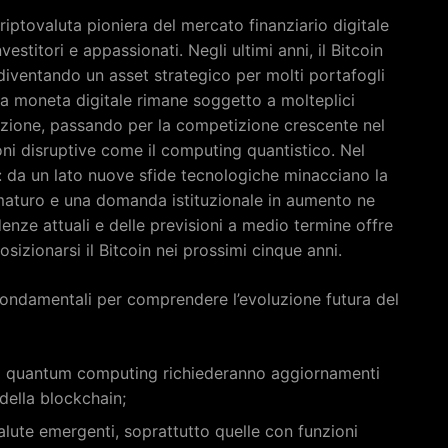
riptovaluta pioniera del mercato finanziario digitale
nvestitori e appassionati. Negli ultimi anni, il Bitcoin
diventando un asset strategico per molti portafogli
sta moneta digitale rimane soggetto a molteplici
tazione, passando per la competizione crescente nel
ni disruptive come il computing quantistico. Nel
le: da un lato nuove sfide tecnologiche minacciano la
ù maturo e una domanda istituzionale in aumento ne
ndenze attuali e delle previsioni a medio termine offre
izionarsi il Bitcoin nei prossimi cinque anni.
a fondamentali per comprendere l’evoluzione futura del
el quantum computing richiederanno aggiornamenti
della blockchain;
alute emergenti, soprattutto quelle con funzioni