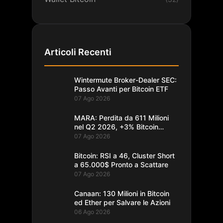
Articoli Recenti
Wintermute Broker-Dealer SEC:
Passo Avanti per Bitcoin ETF
07 Ago 2026
MARA: Perdita da 611 Milioni
nel Q2 2026, +3% Bitcoin
Minati
07 Ago 2026
Bitcoin: RSI a 46, Cluster Short
a 65.000$ Pronto a Scattare
07 Ago 2026
Canaan: 130 Milioni in Bitcoin
ed Ether per Salvare le Azioni
06 Ago 2026