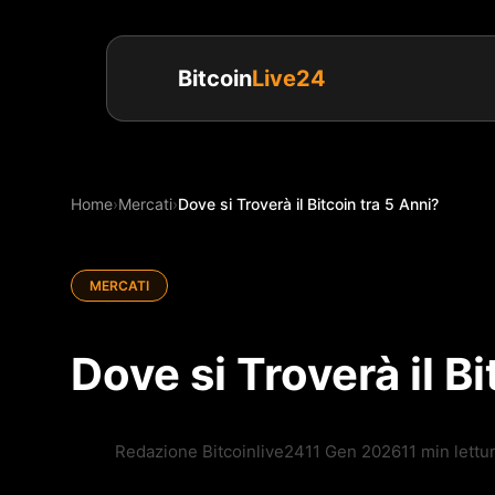
Bitcoin
Live24
Home
›
Mercati
›
Dove si Troverà il Bitcoin tra 5 Anni?
MERCATI
Dove si Troverà il B
Redazione Bitcoinlive24
11 Gen 2026
11 min lettu