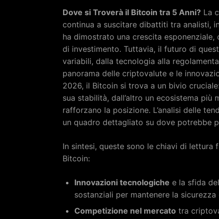
Dove si Troverà il Bitcoin tra 5 Anni?
La c
continua a suscitare dibattiti tra analisti, i
ha dimostrato una crescita esponenziale, 
di investimento. Tuttavia, il futuro di que
variabili, dalla tecnologia alla regolamen
panorama delle criptovalute e le innovazio
2026, il Bitcoin si trova a un bivio crucia
sua stabilità, dall’altro un ecosistema pi
rafforzano la posizione. L’analisi delle te
un quadro dettagliato su dove potrebbe pos
In sintesi, queste sono le chiavi di lettur
Bitcoin:
Innovazioni tecnologiche
e la sfida d
sostanziali per mantenere la sicurezza 
Competizione nel mercato
tra criptov