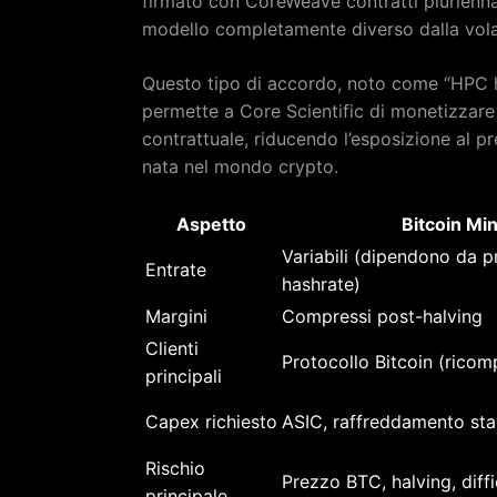
firmato con CoreWeave contratti pluriennal
modello completamente diverso dalla volati
Questo tipo di accordo, noto come “HPC 
permette a Core Scientific di monetizzare l
contrattuale, riducendo l’esposizione al 
nata nel mondo crypto.
Aspetto
Bitcoin Mi
Variabili (dipendono da 
Entrate
hashrate)
Margini
Compressi post-halving
Clienti
Protocollo Bitcoin (rico
principali
Capex richiesto
ASIC, raffreddamento st
Rischio
Prezzo BTC, halving, diffi
principale