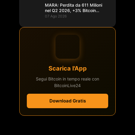
MARA: Perdita da 611 Milioni
nel Q2 2026, +3% Bitcoin
Minati
07 Ago 2026
Scarica l'App
Segui Bitcoin in tempo reale con
BitcoinLive24
Download Gratis