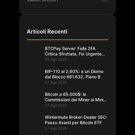
Articoli Recenti
BTCPay Server: Falla 2FA
Critica Sfruttata, Fix Urgente
alla 2.4.2
07 Ago 2026
BIP-110 al 2,60%: a un Giorno
dal Blocco 961.632, Piano B
07 Ago 2026
Bitcoin a 65.000$: le
Commissioni dei Miner ai Minimi
da un Decennio
07 Ago 2026
Wintermute Broker-Dealer SEC:
Passo Avanti per Bitcoin ETF
07 Ago 2026