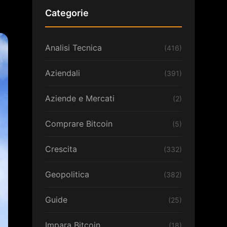
Categorie
Analisi Tecnica
(416)
Aziendali
(391)
Aziende e Mercati
(2)
Comprare Bitcoin
(5)
Crescita
(332)
Geopolitica
(382)
Guide
(25)
Impara Bitcoin
(18)