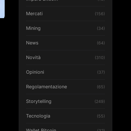
Mercati
(156)
Mining
(34)
News
(64)
Novità
(310)
Opinioni
(37)
Regolamentazione
(65)
Storytelling
(249)
Tecnologia
(55)
Wallet Bitcoin
(32)