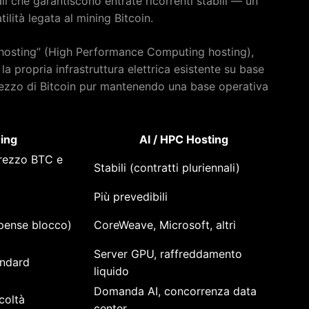
i che garantiscono entrate ricorrenti stabili — un
lità legata al mining Bitcoin.
hosting” (High Performance Computing hosting),
a propria infrastruttura elettrica esistente su base
prezzo di Bitcoin pur mantenendo una base operativa
ning
AI / HPC Hosting
prezzo BTC e
Stabili (contratti pluriennali)
Più prevedibili
mpense blocco)
CoreWeave, Microsoft, altri
Server GPU, raffreddamento
andard
liquido
Domanda AI, concorrenza data
coltà
center