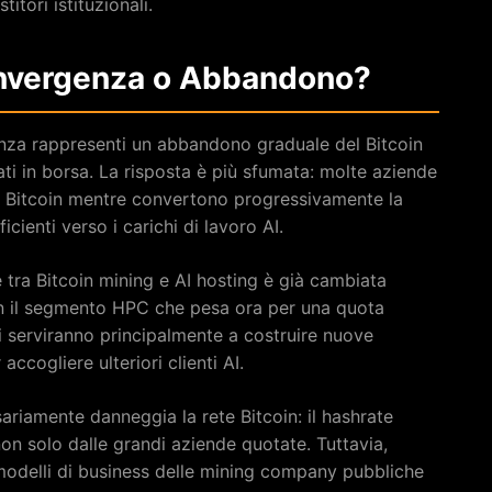
itori istituzionali.
Convergenza o Abbandono?
nza rappresenti un abbandono graduale del Bitcoin
ti in borsa. La risposta è più sfumata: molte aziende
 Bitcoin mentre convertono progressivamente la
cienti verso i carichi di lavoro AI.
e tra Bitcoin mining e AI hosting è già cambiata
con il segmento HPC che pesa ora per una quota
lti serviranno principalmente a costruire nuove
accogliere ulteriori clienti AI.
ariamente danneggia la rete Bitcoin: il hashrate
non solo dalle grandi aziende quotate. Tuttavia,
odelli di business delle mining company pubbliche