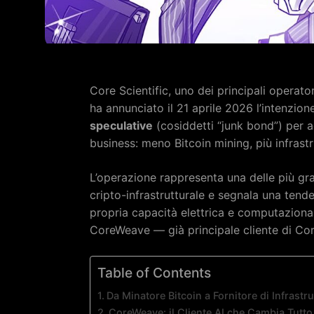
Core Scientific, uno dei principali operator
ha annunciato il 21 aprile 2026 l’intenzion
speculative
(cosiddetti “junk bond”) per a
business: meno Bitcoin mining, più infrastrut
L’operazione rappresenta una delle più gran
cripto-infrastrutturale e segnala una tende
propria capacità elettrica e computazionale
CoreWeave — già principale cliente di Core
Table of Contents
Da Minatore Bitcoin a Fornitore di Infrastru
CoreWeave: il Cliente AI che Cambia Tutto