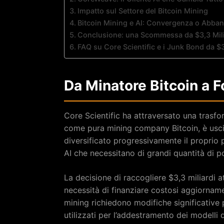
Impatto sul Settore del Bitcoin Mining
Bitcoin Mining e AI: Convergenza o Abba
Conclusione: una Scommessa da $3,3 Milia
FAQ su Core Scientific e i Junk Bond da $3
Da Minatore Bitcoin a Fo
Core Scientific ha attraversato una trasfor
come pura mining company Bitcoin, è uscit
diversificato progressivamente il proprio 
AI che necessitano di grandi quantità di p
La decisione di raccogliere $3,3 miliardi a
necessità di finanziare costosi aggiornament
mining richiedono modifiche significative 
utilizzati per l’addestramento dei modelli di