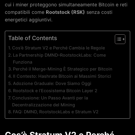
cui i miner proteggono simultaneamente Bitcoin e reti
compatibili come
Rootstock (RSK)
senza costi
energetici aggiuntivi.
Table of Contents
Cos’è Stratum V2 e Perché Cambia le Regole
La Partnership DMND–RootstockLabs: Come
Funziona
Perché il Merge-Mining È Strategico per Bitcoin
Il Contesto: Hashrate Bitcoin ai Massimi Storici
Adozione Graduale: Dove Siamo Oggi
Rootstock e l’Ecosistema Bitcoin Layer 2
Conclusione: Un Passo Avanti per la
Decentralizzazione del Mining
FAQ: DMND, RootstockLabs e Stratum V2
Cos’è Stratum V2 e Perché