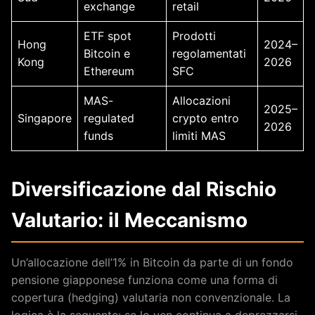
exchange
retail
ETF spot
Prodotti
Hong
2024–
Bitcoin e
regolamentati
Kong
2026
Ethereum
SFC
MAS-
Allocazioni
2025–
Singapore
regulated
crypto entro
2026
funds
limiti MAS
Diversificazione dal Rischio
Valutario: il Meccanismo
Un’allocazione dell’1% in Bitcoin da parte di un fondo
pensione giapponese funziona come una forma di
copertura (hedging) valutaria non convenzionale. La