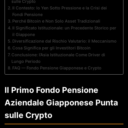
sulle Crypto
Il Contesto: lo Yen Sotto Pressione e la Crisi dei
Fondi Pensione
Perché Bitcoin e Non Solo Asset Tradizionali
Il Significato Istituzionale: un Precedente Storico per
il Giappone
Diversificazione dal Rischio Valutario: il Meccanismo
Cosa Significa per gli Investitori Bitcoin
Conclusione: l’Asia Istituzionale Come Driver di
Lungo Periodo
FAQ — Fondo Pensione Giapponese e Crypto
Il Primo Fondo Pensione
Aziendale Giapponese Punta
sulle Crypto