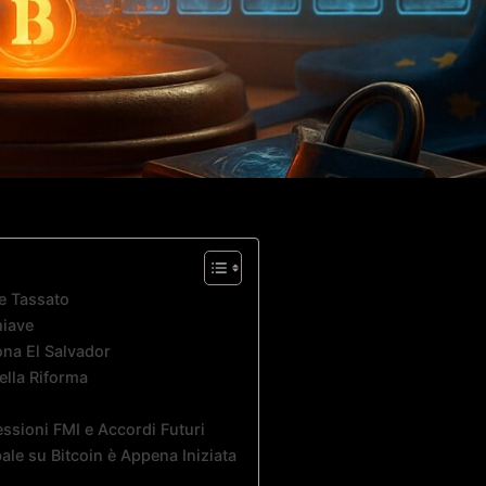
ne Tassato
hiave
ona El Salvador
ella Riforma
essioni FMI e Accordi Futuri
le su Bitcoin è Appena Iniziata