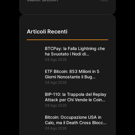
Articoli Recenti
BTCPay: la Falla Lightning che
ha Svuotato i Nodi di
Foundation
08 Ago 2026
ETF Bitcoin: 853 Milioni in 5
Giorni Nonostante il Bug
Coldcard
08 Ago 2026
BIP-110: la Trappola del Replay
Attack per Chi Vende le Coin
del Fork
08 Ago 2026
Bitcoin: Occupazione USA in
Calo, ma il Death Cross Blocca
il Rally
08 Ago 2026