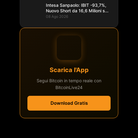
Intesa Sanpaolo: IBIT -93,7%,
Nuovo Short da 16,6 Milioni su
Bitcoin
08 Ago 2026
Scarica l'App
Segui Bitcoin in tempo reale con
BitcoinLive24
Download Gratis