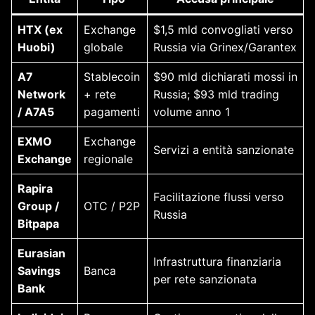
HTX (ex
Exchange
$1,5 mld convogliati verso
Huobi)
globale
Russia via Grinex/Garantex
A7
Stablecoin
$90 mld dichiarati mossi in
Network
+ rete
Russia; $93 mld trading
/ A7A5
pagamenti
volume anno 1
EXMO
Exchange
Servizi a entità sanzionate
Exchange
regionale
Rapira
Facilitazione flussi verso
Group /
OTC / P2P
Russia
Bitpapa
Eurasian
Infrastruttura finanziaria
Savings
Banca
per rete sanzionata
Bank