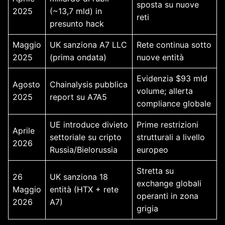
sposta su nuove
2025
(~13,7 mld) in
reti
presunto hack
Maggio
UK sanziona A7 LLC
Rete continua sotto
2025
(prima ondata)
nuove entità
Evidenzia $93 mld
Agosto
Chainalysis pubblica
volume; allerta
2025
report su A7A5
compliance globale
UE introduce divieto
Prime restrizioni
Aprile
settoriale su cripto
strutturali a livello
2026
Russia/Bielorussia
europeo
Stretta su
26
UK sanziona 18
exchange globali
Maggio
entità (HTX + rete
operanti in zona
2026
A7)
grigia