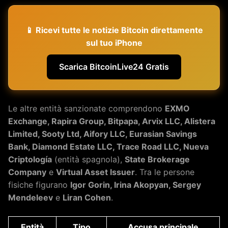
📱 Ricevi tutte le notizie Bitcoin direttamente
sul tuo iPhone
Scarica BitcoinLive24 Gratis
Le altre entità sanzionate comprendono
EXMO
Exchange, Rapira Group, Bitpapa, Arvix LLC, Alistera
Limited, Sooty Ltd, Aifory LLC, Eurasian Savings
Bank, Diamond Estate LLC, Trace Road LLC, Nueva
Criptología
(entità spagnola),
State Brokerage
Company
e
Virtual Asset Issuer
. Tra le persone
fisiche figurano
Igor Gorin, Irina Akopyan, Sergey
Mendeleev
e
Liran Cohen
.
Entità
Tipo
Accusa principale