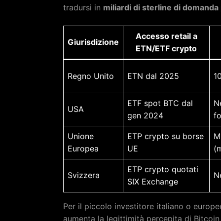
tradursi in
miliardi di sterline di domanda
Accesso retail a
Giurisdizione
ETN/ETF crypto
Regno Unito
ETN dal 2025
1
ETF spot BTC dal
N
USA
gen 2024
f
Unione
ETP crypto su borse
Mi
Europea
UE
(m
ETP crypto quotati
Svizzera
N
SIX Exchange
Per il piccolo investitore italiano o europe
aumenta la legittimità percepita di Bitcoi