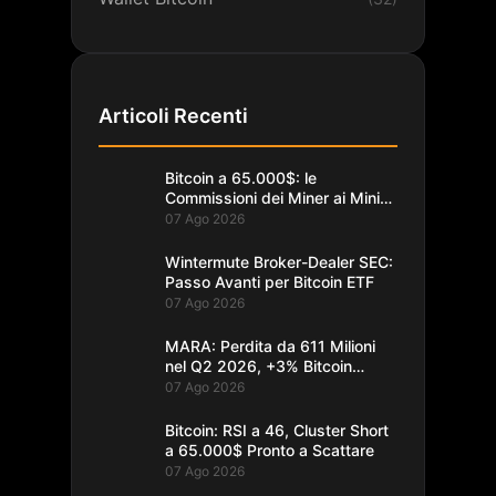
Articoli Recenti
Bitcoin a 65.000$: le
Commissioni dei Miner ai Minimi
da un Decennio
07 Ago 2026
Wintermute Broker-Dealer SEC:
Passo Avanti per Bitcoin ETF
07 Ago 2026
MARA: Perdita da 611 Milioni
nel Q2 2026, +3% Bitcoin
Minati
07 Ago 2026
Bitcoin: RSI a 46, Cluster Short
a 65.000$ Pronto a Scattare
07 Ago 2026