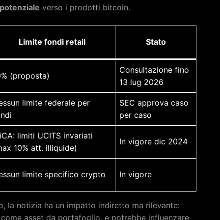
 potenziale
verso i prodotti bitcoin.
Limite fondi retail
Stato
Consultazione fino
0% (proposta)
13 lug 2026
essun limite federale per
SEC approva caso
ondi
per caso
CA: limiti UCITS invariati
In vigore dic 2024
ax 10% att. illiquide)
essun limite specifico crypto
In vigore
o, la notizia ha un impatto indiretto ma rilevante:
n come asset da portafoglio, e potrebbe influenzare