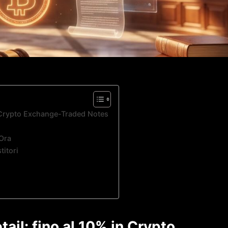
in Crypto Exchange-Traded Notes
 Ora
titori
ail: fino al 10% in Crypto