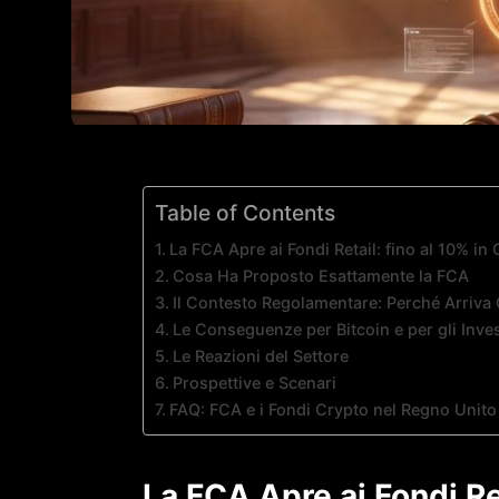
Table of Contents
La FCA Apre ai Fondi Retail: fino al 10% 
Cosa Ha Proposto Esattamente la FCA
Il Contesto Regolamentare: Perché Arriva
Le Conseguenze per Bitcoin e per gli Inves
Le Reazioni del Settore
Prospettive e Scenari
FAQ: FCA e i Fondi Crypto nel Regno Unito
La FCA Apre ai Fondi Ret