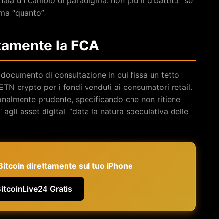
ala un cambio di paradigma: non più il dibattito “se”
 ma “quanto”.
tamente la FCA
documento di consultazione in cui fissa un tetto
ETN crypto per i fondi venduti ai consumatori retail.
nzionalmente prudente, specificando che non ritiene
agli asset digitali “data la natura speculativa delle
e Bitcoin direttamente sul tuo iPhone
BitcoinLive24 Gratis