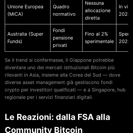
Nessuna
Unione Europea
Quadro
In vig
allocazione
(MiCA)
normativo
2025
diretta
Fondi
Australia (Super
Fino al 2%
Speri
pensione
Funds)
sperimentale
2025
privati
Se il trend si confermasse, il Giappone potrebbe
diventare uno dei mercati istituzionali Bitcoin più
rilevanti in Asia, insieme alla Corea del Sud — dove
diverse asset management già gestiscono fondi
crypto per investitori qualificati — e a Singapore, hub
regionale per i servizi finanziari digitali.
Le Reazioni: dalla FSA alla
Community Bitcoin