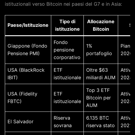
istituzionali verso Bitcoin nei paesi del G7 e in Asia:
Tipo di
Allocazione
Paese/Istituzione
St
istituzione
Bitcoin
Fondo
Giappone (Fondo
1%
Pianif
pensione
Pensione PMI)
portafoglio
2026
corporativo
USA (BlackRock
ETF
Oltre $63
Attivo
IBIT)
istituzionale
miliardi AUM
2024
Top 3 ETF
USA (Fidelity
ETF
Attivo
Bitcoin per
FBTC)
istituzionale
2024
AUM
Riserva
6.135 BTC
Attivo
El Salvador
sovrana
riserva stato
2021