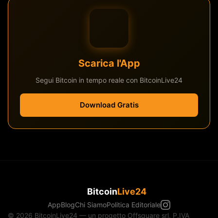
Scarica l'App
Segui Bitcoin in tempo reale con BitcoinLive24
Download Gratis
Bitcoin
Live24
App
Blog
Chi Siamo
Politica Editoriale
© 2026 BitcoinLive24 — un progetto Offsquare srl, P.IVA