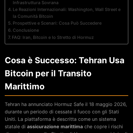
Infrastruttura Sovrana
Le Reazioni Internazionali: Washington, Wall Street e
la Comunità Bitcoin
Prospettive e Scenari: Cosa Può Succedere
Conclusione
FAQ: Iran, Bitcoin e lo Stretto di Hormuz
Cosa è Successo: Tehran Usa
Bitcoin per il Transito
Marittimo
Tehran ha annunciato Hormuz Safe il 18 maggio 2026,
durante un periodo di cessate il fuoco con gli Stati
Uniti. La piattaforma è descritta come un sistema
statale di
assicurazione marittima
che copre i rischi