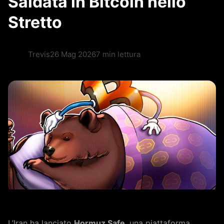
Saldata in Bitcoin nello
Stretto
Trevis
26 Mag 2026
7 min lettura
L’Iran ha lanciato
Hormuz Safe
, una piattaforma