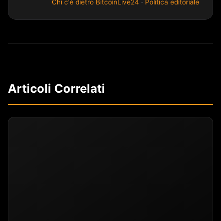
Chi c'è dietro BitcoinLive24
·
Politica editoriale
Articoli Correlati