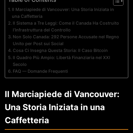
Il Marciapiede di Vancouver: Una Storia Iniziata in
una Caffetteria
Il Sistema a Tre Leggi: Come il Canada Ha Costruito
l’Infrastruttura del Controllo
Non Solo Canada: 292 Persone Accusate nel Regno
Unito per Post sui Social
Cosa Ci Insegna Questa Storia: Il Caso Bitcoin
Il Quadro Più Ampio: Libertà Finanziaria nel XXI
Secolo
FAQ — Domande Frequenti
Il Marciapiede di Vancouver:
Una Storia Iniziata in una
Caffetteria