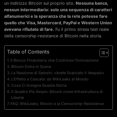
un indirizzo Bitcoin sul proprio sito.
Nessuna banca,
nessun intermediario: solo una sequenza di caratteri
alfanumerici e la speranza che la rete potesse fare
quello che Visa, Mastercard, PayPal e Western Union
avevano rifiutato di fare.
Fu il primo stress test reale
della censorship-resistance di Bitcoin nella storia.
Table of Contents
Il Blocco Finanziario che Costrinse l’Innovazione
Bitcoin Entra in Scena
La Reazione di Satoshi: «Avete Scalciato il Vespaio»
L’Effetto a Cascata: da WikiLeaks al Mondo
Cosa Ci Insegna Questa Storia
Il Quadro Più Ampio: Bitcoin come Infrastruttura di
Libertà
FAQ: WikiLeaks, Bitcoin e la Censorship-Resistance