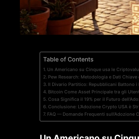
Table of Contents
Un Americano su Cinque usa le Criptovalu
Pew Research: Metodologia e Dati Chiave 
Il Divario Partitico: Repubblicani Battono 
Bitcoin Come Asset Principale tra gli Uten
Cosa Significa il 19% per il Futuro dell’Ad
Conclusione: L’Adozione Crypto USA è Str
FAQ — Domande Frequenti sull’Adozione C
Un Americano su Cinque 