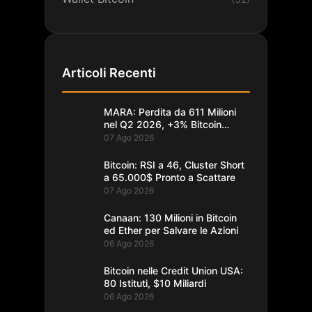
Articoli Recenti
MARA: Perdita da 611 Milioni
nel Q2 2026, +3% Bitcoin
Minati
07 Ago 2026
Bitcoin: RSI a 46, Cluster Short
a 65.000$ Pronto a Scattare
07 Ago 2026
Canaan: 130 Milioni in Bitcoin
ed Ether per Salvare le Azioni
06 Ago 2026
Bitcoin nelle Credit Union USA:
80 Istituti, $10 Miliardi
06 Ago 2026