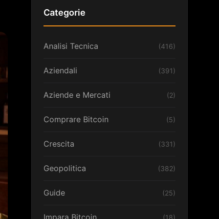
Categorie
Analisi Tecnica
(416)
Aziendali
(391)
Aziende e Mercati
(2)
Comprare Bitcoin
(5)
Crescita
(331)
Geopolitica
(382)
Guide
(25)
Impara Bitcoin
(18)