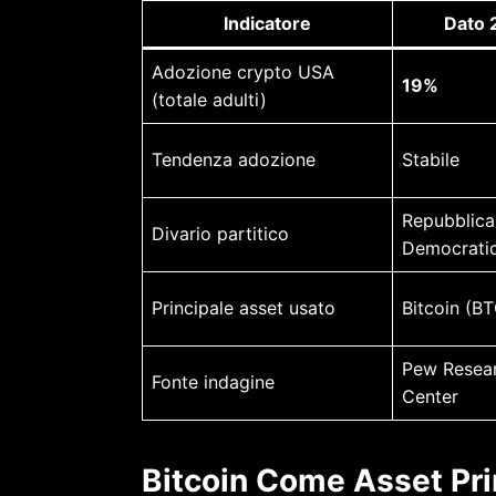
Indicatore
Dato 
Adozione crypto USA
19%
(totale adulti)
Tendenza adozione
Stabile
Repubblica
Divario partitico
Democratic
Principale asset usato
Bitcoin (B
Pew Resea
Fonte indagine
Center
Bitcoin Come Asset Prin