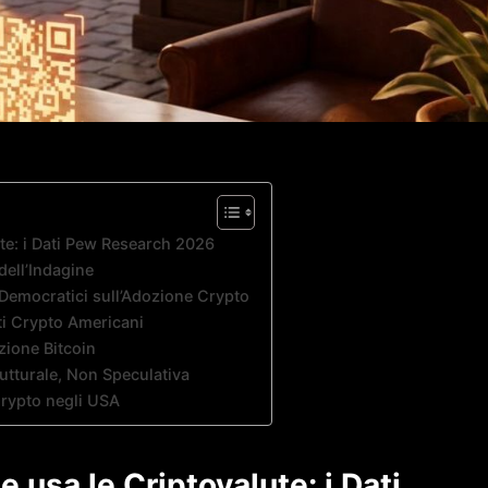
te: i Dati Pew Research 2026
dell’Indagine
i Democratici sull’Adozione Crypto
ti Crypto Americani
ozione Bitcoin
utturale, Non Speculativa
rypto negli USA
usa le Criptovalute: i Dati