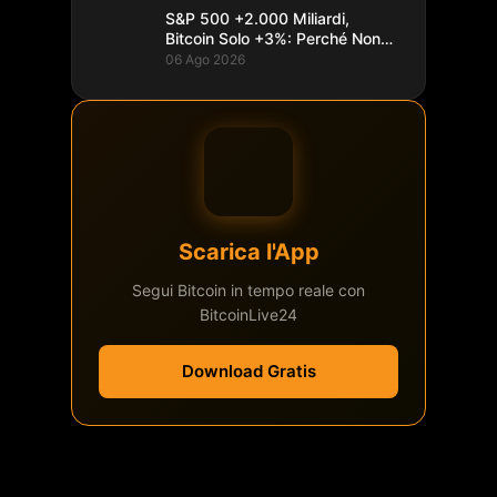
S&P 500 +2.000 Miliardi,
Bitcoin Solo +3%: Perché Non
Segue
06 Ago 2026
Scarica l'App
Segui Bitcoin in tempo reale con
BitcoinLive24
Download Gratis