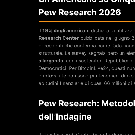
Pew Research 2026
Il
19% degli americani
dichiara di utilizz
Research Center
pubblicata nel giugno 20
precedenti che conferma come l’adozione di
strutturale. La survey segnala però un ele
allargando
, con i sostenitori Repubblicani
Democratici. Per BitcoinLive24, questi num
criptovalute non sono più fenomeni di nicc
abitudini finanziarie di quasi 66 milioni di
Pew Research: Metodolo
dell’Indagine
Il Pew Research Center (istituto di ricer