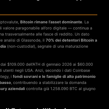
riptovalute,
Bitcoin rimane l’asset dominante
. La
di valore paragonabile all’oro digitale — continua a
ana trasversalmente alle fasce di reddito. Un dato
e analisi di Glassnode, il
70% dei detentori Bitcoin a
odia
(non-custodial), segnale di una maturazione
 — dai $109.000 dell’ATH di gennaio 2026 ai $60.000
 utenti negli USA. Anzi, secondo i dati Coinbase
ategy, i
fondi sovrani e le famiglie di alto patrimonio
ibasso
, contribuendo a stabilizzare la domanda
sury aziendali
controlla già 1.258.090 BTC al giugno