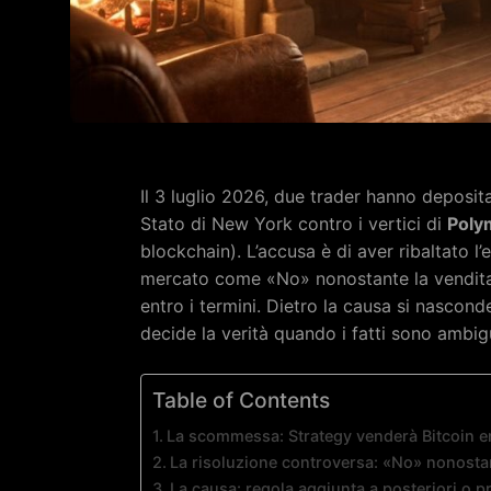
Il 3 luglio 2026, due trader hanno deposit
Stato di New York contro i vertici di
Poly
blockchain). L’accusa è di aver ribaltato l
mercato come «No» nonostante la vendita 
entro i termini. Dietro la causa si nascon
decide la verità quando i fatti sono ambigui
Table of Contents
La scommessa: Strategy venderà Bitcoin en
La risoluzione controversa: «No» nonostan
La causa: regola aggiunta a posteriori o p