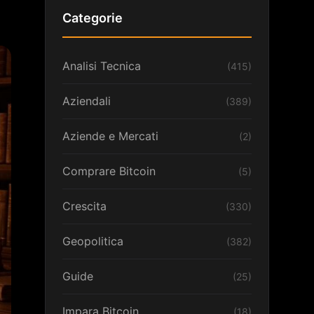
Categorie
Analisi Tecnica
(415)
Aziendali
(389)
Aziende e Mercati
(2)
Comprare Bitcoin
(5)
Crescita
(330)
Geopolitica
(382)
Guide
(25)
Impara Bitcoin
(18)