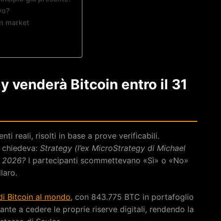
ivo?
on market
 venderà Bitcoin entro il 31
i reali, risolti in base a prove verificabili.
e chiedeva:
Strategy (l’ex MicroStrategy di Michael
o 2026?
I partecipanti scommettevano «Sì» o «No»
laro.
di Bitcoin al mondo
, con 843.775 BTC in portafoglio
tante a cedere le proprie riserve digitali, rendendo la