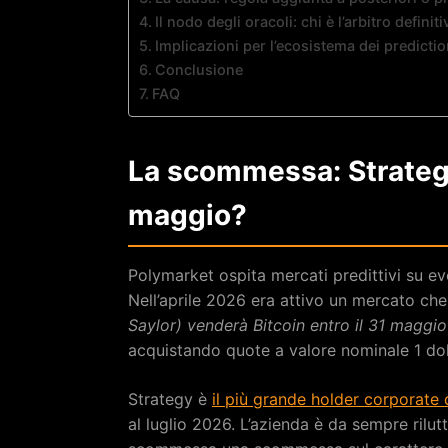
Il nodo degli oracoli: chi è l’arbitro definit
Implicazioni per l’ecosistema dei predicti
Conclusione
FAQ
La scommessa: Strategy
maggio?
Polymarket ospita mercati predittivi su event
Nell’aprile 2026 era attivo un mercato ch
Saylor) venderà Bitcoin entro il 31 maggi
acquistando quote a valore nominale 1 dol
Strategy è
il più grande holder corporate 
al luglio 2026. L’azienda è da sempre rilut