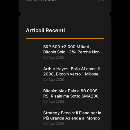
Articoli Recenti
S&P 500 +2.000 Miliardi,
Bitcoin Solo +3%: Perché Non
Segue
06 Ago 2026
Arthur Hayes: Bolla AI come il
2008, Bitcoin verso 1 Milione
06 Ago 2026
Bitcoin: Max Pain a 80.000$,
RSI Risale ma Sotto SMA200
06 Ago 2026
Strategy Bitcoin: il Piano per la
Più Grande Azienda al Mondo
06 Ago 2026