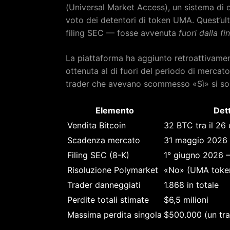
(Universal Market Access), un sistema di or
voto dei detentori di token UMA. Quest’ult
filing SEC — fosse avvenuta
fuori dalla f
La piattaforma ha aggiunto retroattivamen
ottenuta al di fuori del periodo di mercato 
trader che avevano scommesso «Sì» si son
Elemento
Dett
Vendita Bitcoin
32 BTC tra il 26
Scadenza mercato
31 maggio 2026
Filing SEC (8-K)
1° giugno 2026 
Risoluzione Polymarket
«No» (UMA token
Trader danneggiati
1.868 in totale
Perdite totali stimate
$6,5 milioni
Massima perdita singola
$500.000 (un tra