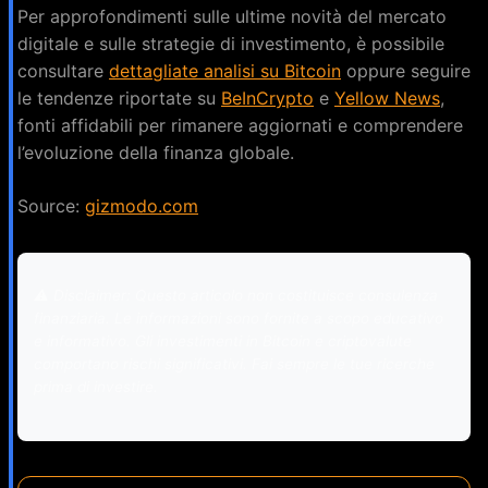
Per approfondimenti sulle ultime novità del mercato
digitale e sulle strategie di investimento, è possibile
consultare
dettagliate analisi su Bitcoin
oppure seguire
le tendenze riportate su
BeInCrypto
e
Yellow News
,
fonti affidabili per rimanere aggiornati e comprendere
l’evoluzione della finanza globale.
Source:
gizmodo.com
⚠️ Disclaimer: Questo articolo non costituisce consulenza
finanziaria. Le informazioni sono fornite a scopo educativo
e informativo. Gli investimenti in Bitcoin e criptovalute
comportano rischi significativi. Fai sempre le tue ricerche
prima di investire.