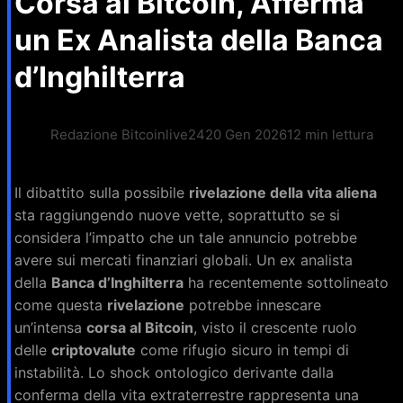
Corsa al Bitcoin, Afferma
un Ex Analista della Banca
d’Inghilterra
Redazione Bitcoinlive24
20 Gen 2026
12 min lettura
Il dibattito sulla possibile
rivelazione della vita aliena
sta raggiungendo nuove vette, soprattutto se si
considera l’impatto che un tale annuncio potrebbe
avere sui mercati finanziari globali. Un ex analista
della
Banca d’Inghilterra
ha recentemente sottolineato
come questa
rivelazione
potrebbe innescare
un’intensa
corsa al Bitcoin
, visto il crescente ruolo
delle
criptovalute
come rifugio sicuro in tempi di
instabilità. Lo shock ontologico derivante dalla
conferma della vita extraterrestre rappresenta una