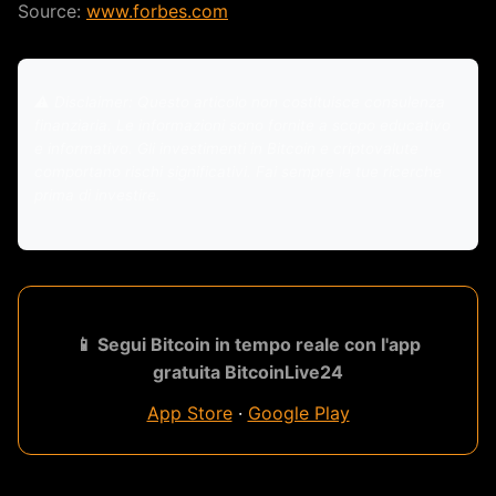
Source:
www.forbes.com
⚠️ Disclaimer: Questo articolo non costituisce consulenza
finanziaria. Le informazioni sono fornite a scopo educativo
e informativo. Gli investimenti in Bitcoin e criptovalute
comportano rischi significativi. Fai sempre le tue ricerche
prima di investire.
📱 Segui Bitcoin in tempo reale con l'app
gratuita BitcoinLive24
App Store
·
Google Play