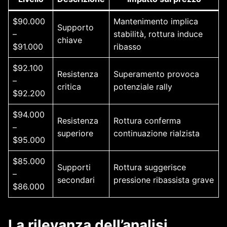
$90.000
Mantenimento implica
Supporto
–
stabilità, rottura induce
chiave
$91.000
ribasso
$92.100
Resistenza
Superamento provoca
–
critica
potenziale rally
$92.200
$94.000
Resistenza
Rottura conferma
–
superiore
continuazione rialzista
$95.000
$85.000
Supporti
Rottura suggerisce
–
secondari
pressione ribassista grave
$86.000
La rilevanza dell’analisi