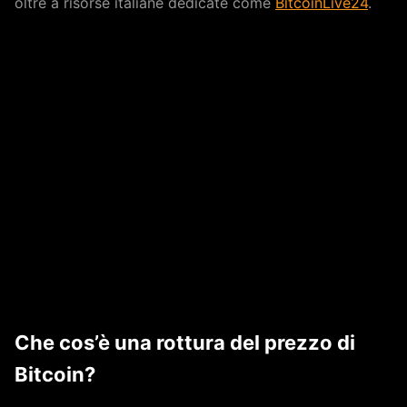
oltre a risorse italiane dedicate come
BitcoinLive24
.
Che cos’è una rottura del prezzo di
Bitcoin?