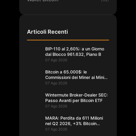
Articoli Recenti
BIP-110 al 2,60%: a un Giorno
dal Blocco 961.632, Piano B
07 Ago 2026
Bitcoin a 65.000$: le
Commissioni dei Miner ai Minimi
da un Decennio
07 Ago 2026
Wintermute Broker-Dealer SEC:
Passo Avanti per Bitcoin ETF
07 Ago 2026
MARA: Perdita da 611 Milioni
nel Q2 2026, +3% Bitcoin
Minati
07 Ago 2026