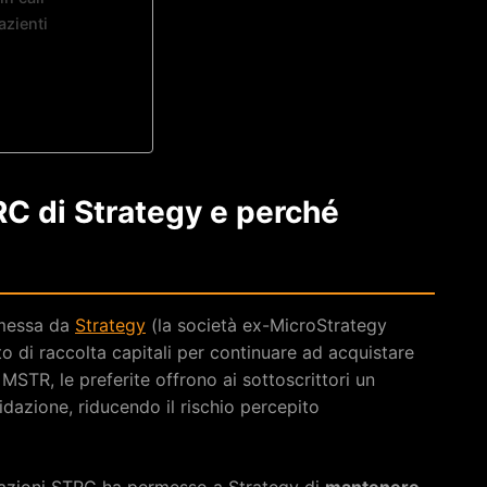
azienti
RC di Strategy e perché
emessa da
Strategy
(la società ex-MicroStrategy
 di raccolta capitali per continuare ad acquistare
 MSTR, le preferite offrono ai sottoscrittori un
uidazione, riducendo il rischio percepito
le azioni STRC ha permesso a Strategy di
mantenere