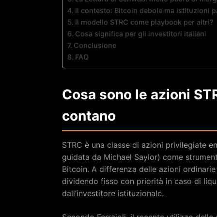
Il contesto: Bitcoin debole ma istituzioni p
Il modello STRC come playbook per altri?
Cosa significa per gli investitori italiani
Conclusione
FAQ
Cosa sono le azioni ST
contano
STRC è una classe di azioni privilegiate 
guidata da Michael Saylor) come strumento
Bitcoin. A differenza delle azioni ordinarie
dividendo fisso con priorità in caso di liq
dall’investitore istituzionale.
Secondo Ferraioli, il recente utilizzo del