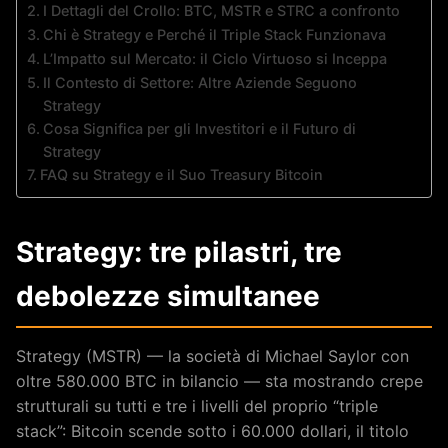
I Dettagli del Crollo: BTC, MSTR e STRC a confronto
Chi è Strategy e Perché il Triple Stack Funzionava
L’Impatto sul Mercato: il Ciclo Virtuoso si Inceppa
Il Contesto di Settore: Altre Aziende Seguono
Strategy
Cosa Significa per gli Investitori e il Futuro di
Strategy
FAQ su Strategy e il Suo Treasury Bitcoin
Strategy: tre pilastri, tre
debolezze simultanee
Strategy (MSTR) — la società di Michael Saylor con
oltre 580.000 BTC in bilancio — sta mostrando crepe
strutturali su tutti e tre i livelli del proprio “triple
stack”: Bitcoin scende sotto i 60.000 dollari, il titolo