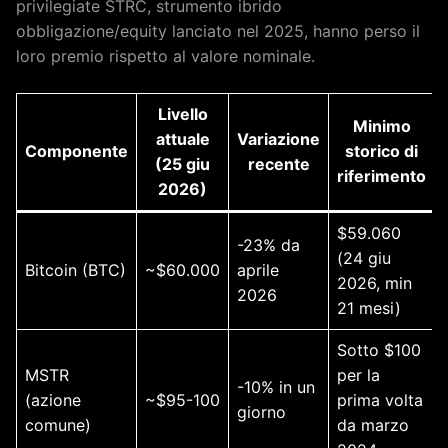
privilegiate STRC, strumento ibrido
obbligazione/equity lanciato nel 2025, hanno perso il
loro premio rispetto al valore nominale.
Livello
Minimo
attuale
Variazione
Componente
storico di
(25 giu
recente
riferimento
2026)
$59.060
-23% da
(24 giu
Bitcoin (BTC)
~$60.000
aprile
2026, min
2026
21 mesi)
Sotto $100
MSTR
per la
-10% in un
(azione
~$95-100
prima volta
giorno
comune)
da marzo