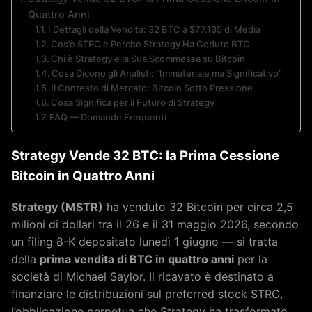
Quattro Anni
I Dettagli della Vendita: 32 BTC a $77.135 di Media
Cos’è STRC e Perché Strategy Ha Ceduto BTC
Chi è Strategy e la Sua Scommessa su Bitcoin
Cosa Dicono gli Analisti: “Immateriale ma Significativo”
Il Contesto di Mercato: Bitcoin Sotto Pressione
Cosa Significa per il Futuro di Strategy
FAQ — Domande Frequenti
Strategy Vende 32 BTC: la Prima Cessione
Bitcoin in Quattro Anni
Strategy (MSTR)
ha venduto 32 Bitcoin per circa 2,5
milioni di dollari tra il 26 e il 31 maggio 2026, secondo
un filing 8-K depositato lunedì 1 giugno — si tratta
della
prima vendita di BTC in quattro anni
per la
società di Michael Saylor. Il ricavato è destinato a
finanziare le distribuzioni sul preferred stock STRC,
l’obbligazione perpetua che Strategy ha trasformato