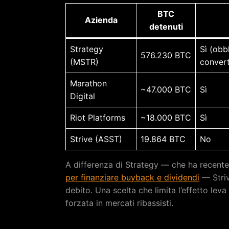
BTC
Azienda
detenuti
Strategy
Sì (obb
576.230 BTC
(MSTR)
converti
Marathon
~47.000 BTC
Sì
Digital
Riot Platforms
~18.000 BTC
Sì
Strive (ASST)
19.864 BTC
No
A differenza di Strategy — che ha recen
per finanziare buyback e dividendi
— Striv
debito. Una scelta che limita l’effetto lev
forzata in mercati ribassisti.