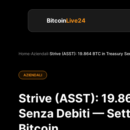
Bitcoin
Live24
Home
›
Aziendali
›
Strive (ASST): 19.864 BTC in Treasury Sen
AZIENDALI
Strive (ASST): 19.8
Senza Debiti — Set
Bitcoin