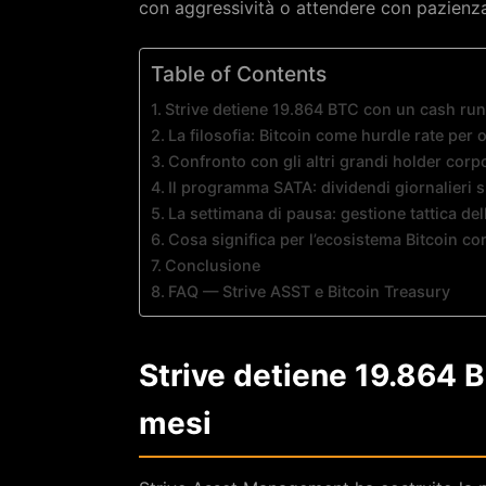
con aggressività o attendere con pazienza
Table of Contents
Strive detiene 19.864 BTC con un cash ru
La filosofia: Bitcoin come hurdle rate per 
Confronto con gli altri grandi holder corp
Il programma SATA: dividendi giornalieri s
La settimana di pausa: gestione tattica dell
Cosa significa per l’ecosistema Bitcoin co
Conclusione
FAQ — Strive ASST e Bitcoin Treasury
Strive detiene 19.864 
mesi