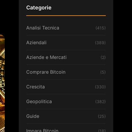
Categorie
Analisi Tecnica
(415)
Aziendali
(389)
Aziende e Mercati
(2)
Comprare Bitcoin
(5)
Crescita
(330)
Geopolitica
(382)
Guide
(25)
Impara Bitcoin
(18)