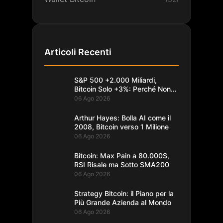
Articoli Recenti
S&P 500 +2.000 Miliardi,
Bitcoin Solo +3%: Perché Non
Segue
06 Ago 2026
Arthur Hayes: Bolla AI come il
2008, Bitcoin verso 1 Milione
06 Ago 2026
Bitcoin: Max Pain a 80.000$,
RSI Risale ma Sotto SMA200
06 Ago 2026
Strategy Bitcoin: il Piano per la
Più Grande Azienda al Mondo
06 Ago 2026