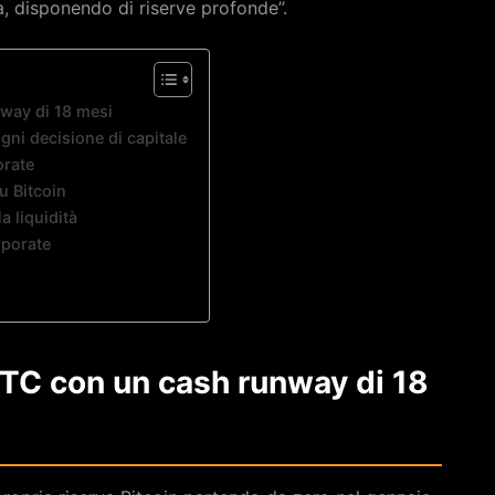
, disponendo di riserve profonde”.
nway di 18 mesi
ogni decisione di capitale
orate
u Bitcoin
a liquidità
rporate
BTC con un cash runway di 18