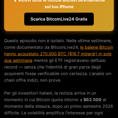
📱 Ricevi tutte le notizie Bitcoin direttamente
sul tuo iPhone
Scarica BitcoinLive24 Gratis
Questo episodio non è isolato. Nelle ultime settimane,
come documentato da BitcoinLive24,
le balene Bitcoin
hanno acquistato 270.000 BTC ($16,7 miliardi) in sole
due settimane
mentre gli ETF registravano deflussi
record — senza che l’identità di gran parte degli
acquirenti fosse verificabile con certezza. L’analisi on-
chain offre indizi, non prove.
Per gli investitori italiani, la notizia arriva in un
momento in cui Bitcoin quota intorno a
$62.500
al
momento della stesura, dopo un primo semestre 2026
difficile. La volatilità amplifica l’interesse per ogni