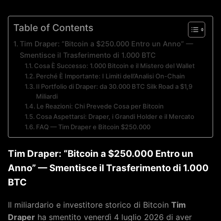
Table of Contents
Tim Draper: “Bitcoin a $250.000 Entro un Anno” —
Smentisce il Trasferimento di 1.000 BTC
Cosa È Successo: 1.000 Bitcoin e il Mistero del Wallet
Perché È Importante: I Limiti dell’Analisi On-Chain
Il Portfolio di Draper: da 30.000 BTC Silk Road a $1,9
Miliardi
Le Reazioni: Chi Prevede Cosa per Bitcoin
Cosa Aspettarsi: Draper, i Grandi Holder e il Mercato
FAQ — Tim Draper e Bitcoin $250.000
Tim Draper: “Bitcoin a $250.000 Entro un
Anno” — Smentisce il Trasferimento di 1.000
BTC
Il miliardario e investitore storico di Bitcoin
Tim
Draper
ha smentito venerdì 4 luglio 2026 di aver