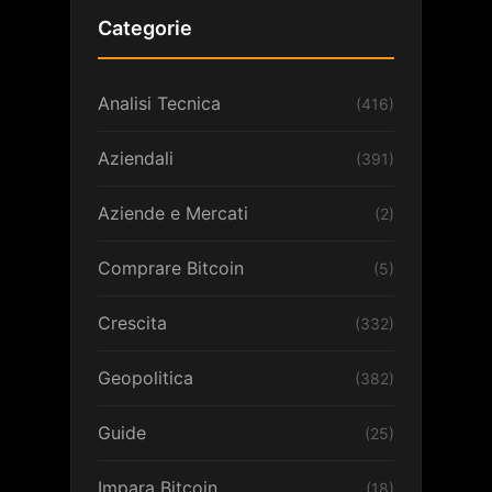
Categorie
Analisi Tecnica
(416)
Aziendali
(391)
Aziende e Mercati
(2)
Comprare Bitcoin
(5)
Crescita
(332)
Geopolitica
(382)
Guide
(25)
Impara Bitcoin
(18)