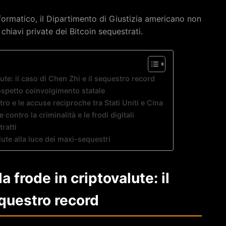
formatico, il Dipartimento di Giustizia americano non
chiavi private dei Bitcoin sequestrati.
ute: il caso di Chen Zhi e il sequestro record
 sospetto coinvolgimento statale
ro e le accuse reciproche tra Stati Uniti e Cina
e contro la criminalità e le frodi digitali
tratti
ute alla luce dei maxi-sequestri
a frode in criptovalute: il
equestro record