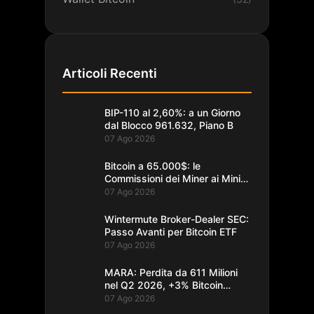
Articoli Recenti
BIP-110 al 2,60%: a un Giorno
dal Blocco 961.632, Piano B
07 Ago 2026
Bitcoin a 65.000$: le
Commissioni dei Miner ai Minimi
da un Decennio
07 Ago 2026
Wintermute Broker-Dealer SEC:
Passo Avanti per Bitcoin ETF
07 Ago 2026
MARA: Perdita da 611 Milioni
nel Q2 2026, +3% Bitcoin
Minati
07 Ago 2026