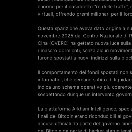
enorme per il cosiddetto “re delle truffe”
virtuali, offrendo premi milionari per il lo
Questa sparizione aveva dato origine a n
novembre 2025 dal Centro Nazionale di Ri
Cina (CVERC) ha gettato nuova luce sulla vi
rimasero dormienti, senza alcun moviment
furono spostati a nuovi indirizzi sulla bloc
Il comportamento dei fondi spostati non si 
informatici, che cercano subito di liquidare i
indica uno schema operativo più coerente 
sospettando dunque un intervento governat
La piattaforma Arkham Intelligence, special
finali dei Bitcoin erano riconducibili al go
accuse ufficiali da parte del governo cin
dei Bitcoin da parte di hacker statuniten