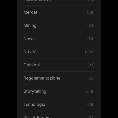
Mercati
(156)
Mining
(34)
News
(64)
Novità
(309)
Opinioni
(37)
Regolamentazione
(65)
Storytelling
(249)
Tecnologia
(55)
Wallet Bitcoin
(32)