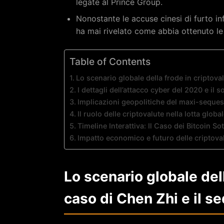
legate al Prince Group.
Nonostante le accuse cinesi di furto in
ha mai rivelato come abbia ottenuto le 
Table of Contents
Lo scenario globale della frode in criptoval
I dettagli dell’attacco cyber del 2020 e il
Implicazioni geopolitiche del maxi-sequest
Il ruolo delle criptovalute nella lotta global
Timeline Interattiva: Il Caso dei Bitcoin Sot
Impatto economico e futuro delle criptoval
Lo scenario globale dell
caso di Chen Zhi e il s