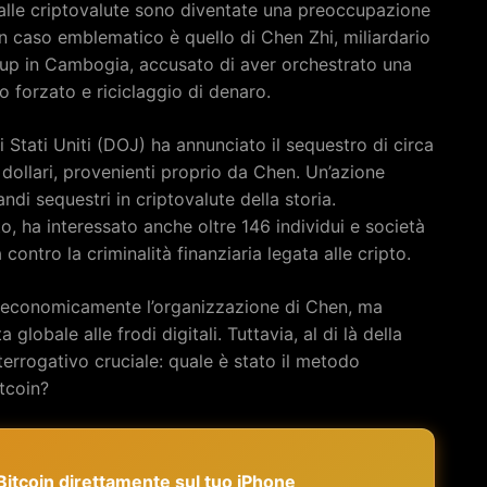
te alle criptovalute sono diventate una preoccupazione
Un caso emblematico è quello di Chen Zhi, miliardario
oup in Cambogia, accusato di aver orchestrato una
ro forzato e riciclaggio di denaro.
i Stati Uniti (DOJ) ha annunciato il sequestro di circa
i dollari, provenienti proprio da Chen. Un’azione
ndi sequestri in criptovalute della storia.
o, ha interessato anche oltre 146 individui e società
ontro la criminalità finanziaria legata alle cripto.
 economicamente l’organizzazione di Chen, ma
 globale alle frodi digitali. Tuttavia, al di là della
terrogativo cruciale: quale è stato il metodo
itcoin?
e Bitcoin direttamente sul tuo iPhone