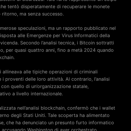
, che tentò disperatamente di recuperare le monete
ro ritorno, ma senza successo.
umerose speculazioni, ma un rapporto pubblicato nel
sposta alle Emergenze per Virus Informatici della
cenda. Secondo l’analisi tecnica, i Bitcoin sottratti
o, per quasi quattro anni, fino a metà 2024 quando
kchain.
allineava alle tipiche operazioni di criminali
 proventi delle loro attività. Al contrario, l’analisi
con quello di un’organizzazione statale,
ivo a livello internazionale.
izzata nell’analisi blockchain, confermò che i wallet
verno degli Stati Uniti. Tale scoperta ha alimentato
ese, che ha denunciato un presunto furto informatico
si, accusando Washington di aver orchestrato