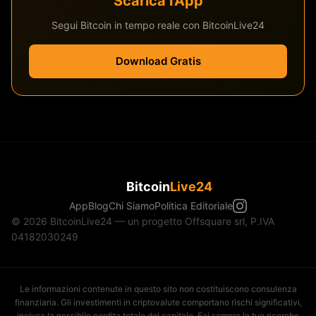
Scarica l'App
Segui Bitcoin in tempo reale con BitcoinLive24
Download Gratis
Bitcoin
Live24
App
Blog
Chi Siamo
Politica Editoriale
© 2026 BitcoinLive24 — un progetto Offsquare srl, P.IVA
04182030249
Le informazioni contenute in questo sito non costituiscono consulenza
finanziaria. Gli investimenti in criptovalute comportano rischi significativi,
inclusa la possibile perdita totale del capitale. Fai sempre le tue ricerche