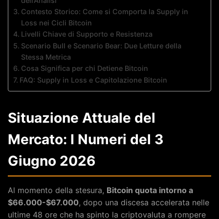
dell’Analisi
Contesto Storico: Come si Comporta la Supply in
Loss nei Cicli Bitcoin
Livelli Chiave di Supporto e Resistenza
Scenario Bull e Scenario Bear: Due Letture della
Stessa Metrica
Cosa Significa per chi Detiene Bitcoin
FAQ: Supply in Loss e Capitolazione Bitcoin
Situazione Attuale del
Mercato: I Numeri del 3
Giugno 2026
Al momento della stesura,
Bitcoin quota intorno a
$66.000-$67.000
, dopo una discesa accelerata nelle
ultime 48 ore che ha spinto la criptovaluta a rompere