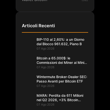
Articoli Recenti
BIP-110 al 2,60%: a un Giorno
dal Blocco 961.632, Piano B
07 Ago 2026
Bitcoin a 65.000$: le
Commissioni dei Miner ai Minimi
da un Decennio
07 Ago 2026
Wintermute Broker-Dealer SEC:
Passo Avanti per Bitcoin ETF
07 Ago 2026
MARA: Perdita da 611 Milioni
nel Q2 2026, +3% Bitcoin
Minati
07 Ago 2026