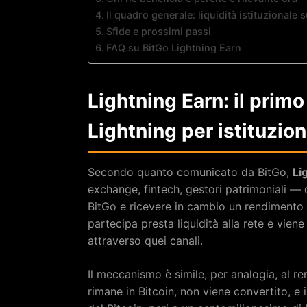
Il quadro generale: liquidità istituzionale 
Sfide e prossimi passi
FAQ su BitGo Lightning Earn
Lightning Earn: il prim
Lightning per istituzion
Secondo quanto comunicato da BitGo,
Li
exchange, fintech, gestori patrimoniali — d
BitGo e ricevere in cambio un rendimento g
partecipa presta liquidità alla rete e vie
attraverso quei canali.
Il meccanismo è simile, per analogia, al re
rimane in Bitcoin, non viene convertito, e