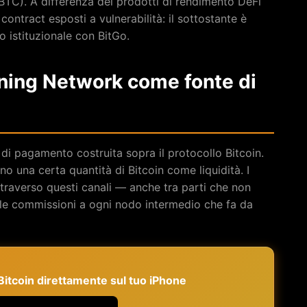
 BTC). A differenza dei prodotti di rendimento DeFi
contract esposti a vulnerabilità: il sottostante è
lo istituzionale con BitGo.
ning Network come fonte di
 di pagamento costruita sopra il protocollo Bitcoin.
o una certa quantità di Bitcoin come liquidità. I
traverso questi canali — anche tra parti che non
le commissioni a ogni nodo intermedio che fa da
e Bitcoin direttamente sul tuo iPhone