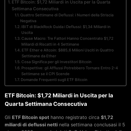
ETF Bitcoin: $1,72 Miliardi in Uscita per la Quarta
Settimana Consecutiva
Quattro Settimane di Deflussi: i Numeri della Striscia
Negativa
IBIT di BlackRock Guida i Deflussi: $1,34 Miliardi in
Uscita
Cause Macro: Tre Fattori Hanno Concentrato $1,72
Miliardi di Riscatti in 4 Settimane
ETF Ether e Altcoin: $885,6 Milioni Usciti in Quattro
Settimane da Ether
Cosa Significa per gli Investitori Bitcoin
Prospettive: gli Afflussi Potrebbero Tornare Entro 2-4
Settimane se il CPI Scende
Domande Frequenti sugli ETF Bitcoin
ETF Bitcoin: $1,72 Miliardi in Uscita per la
Quarta Settimana Consecutiva
Gli
ETF Bitcoin spot
hanno registrato circa
$1,72
miliardi di deflussi netti
nella settimana conclusasi il 5