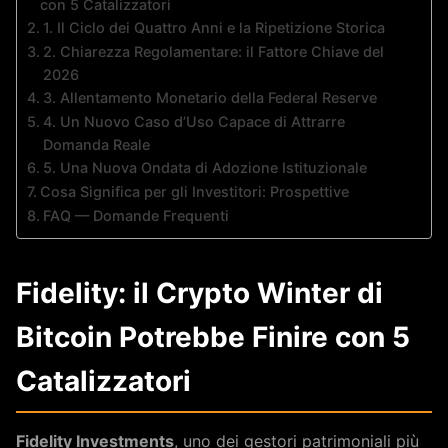
con 5 Catalizzatori
1. Il Ciclo dei Quattro Anni e la Ripetizione Storica
2. Chiarezza Regolamentare: il Fattore Chiave del
2026
3. Allentamento Monetario della Federal Reserve
4. Un Nuovo Caso d’Uso Capace di Attrarre
Domanda Reale
5. Una Nuova Ondata di Adozione Istituzionale
Cosa Significa per gli Investitori: Prospettive
FAQ — Domande Frequenti
Fidelity: il Crypto Winter di
Bitcoin Potrebbe Finire con 5
Catalizzatori
Fidelity Investments
, uno dei gestori patrimoniali più