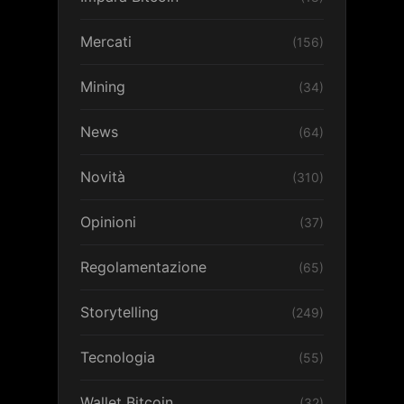
Mercati
(156)
Mining
(34)
News
(64)
Novità
(310)
Opinioni
(37)
Regolamentazione
(65)
Storytelling
(249)
Tecnologia
(55)
Wallet Bitcoin
(32)