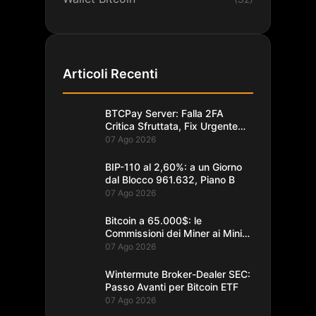
Articoli Recenti
BTCPay Server: Falla 2FA
Critica Sfruttata, Fix Urgente
alla 2.4.2
07 Ago 2026
BIP-110 al 2,60%: a un Giorno
dal Blocco 961.632, Piano B
07 Ago 2026
Bitcoin a 65.000$: le
Commissioni dei Miner ai Minimi
da un Decennio
07 Ago 2026
Wintermute Broker-Dealer SEC:
Passo Avanti per Bitcoin ETF
07 Ago 2026