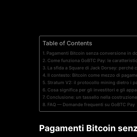
Table of Contents
Pagamenti Bitcoin senza conversione in dol
Come funziona GoBTC Pay: le caratteristi
La sfida a Square di Jack Dorsey: perché 
Il contesto: Bitcoin come mezzo di pagam
Stratum V2: il protocollo mining dietro i 
Cosa significa per gli investitori e gli app
Conclusione: un tassello nella costruzione
FAQ — Domande frequenti su GoBTC Pay
Pagamenti Bitcoin senza