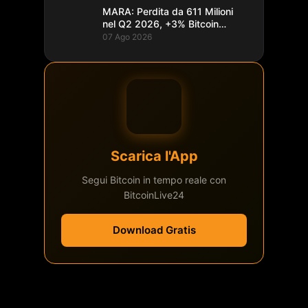
MARA: Perdita da 611 Milioni
nel Q2 2026, +3% Bitcoin
Minati
07 Ago 2026
Scarica l'App
Segui Bitcoin in tempo reale con
BitcoinLive24
Download Gratis