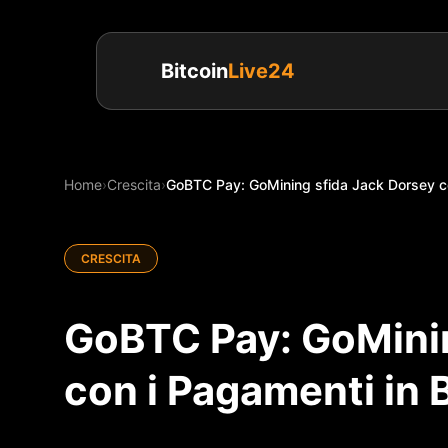
Bitcoin
Live24
Home
›
Crescita
›
GoBTC Pay: GoMining sfida Jack Dorsey con
CRESCITA
GoBTC Pay: GoMinin
con i Pagamenti in B