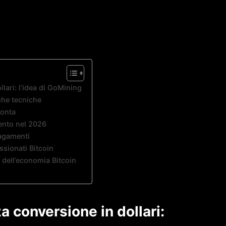
lari: l’idea di GoMining
che tecniche
conta
ento nel 2026
pagamenti
assionati Bitcoin
 dell’economia Bitcoin
 conversione in dollari: