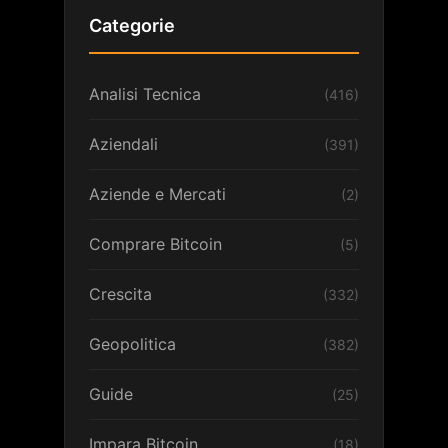
Categorie
Analisi Tecnica
(416)
Aziendali
(391)
Aziende e Mercati
(2)
Comprare Bitcoin
(5)
Crescita
(332)
Geopolitica
(382)
Guide
(25)
Impara Bitcoin
(18)