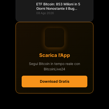
ETF Bitcoin: 853 Milioni in 5
Giorni Nonostante il Bug
Coldcard
08 Ago 2026
Scarica l'App
Segui Bitcoin in tempo reale con
BitcoinLive24
Download Gratis