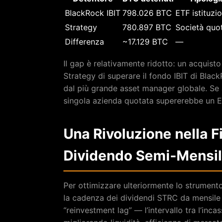
BlackRock IBIT
798.026 BTC
ETF istituzi
Strategy
780.897 BTC
Società quo
Differenza
~17.129 BTC
—
Il gap è relativamente ridotto: un acquist
Strategy di superare il fondo IBIT di Blac
dal più grande asset manager globale. Se 
singola azienda quotata supererebbe un ETF
Una Rivoluzione nella F
Dividendo Semi-Mensi
Per ottimizzare ulteriormente lo strument
la cadenza dei dividendi STRC da mensile
“reinvestment lag” — l’intervallo tra l’inc