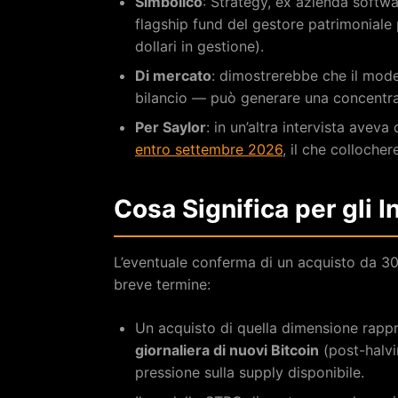
Simbolico
: Strategy, ex azienda softwar
flagship fund del gestore patrimoniale 
dollari in gestione).
Di mercato
: dimostrerebbe che il mode
bilancio — può generare una concentraz
Per Saylor
: in un’altra intervista aveva
entro settembre 2026
, il che colloch
Cosa Significa per gli I
L’eventuale conferma di un acquisto da 3
breve termine:
Un acquisto di quella dimensione rapp
giornaliera di nuovi Bitcoin
(post-halvi
pressione sulla supply disponibile.