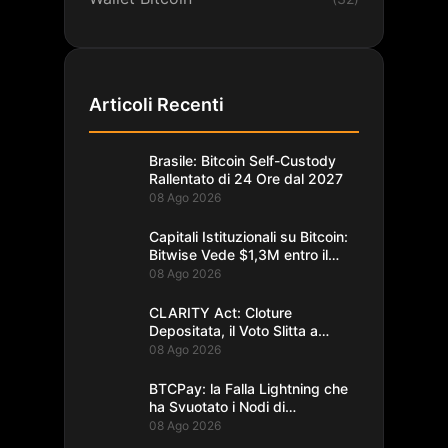
Articoli Recenti
Brasile: Bitcoin Self-Custody
Rallentato di 24 Ore dal 2027
08 Ago 2026
Capitali Istituzionali su Bitcoin:
Bitwise Vede $1,3M entro il
2035
08 Ago 2026
CLARITY Act: Cloture
Depositata, il Voto Slitta a
Settembre
08 Ago 2026
BTCPay: la Falla Lightning che
ha Svuotato i Nodi di
Foundation
08 Ago 2026