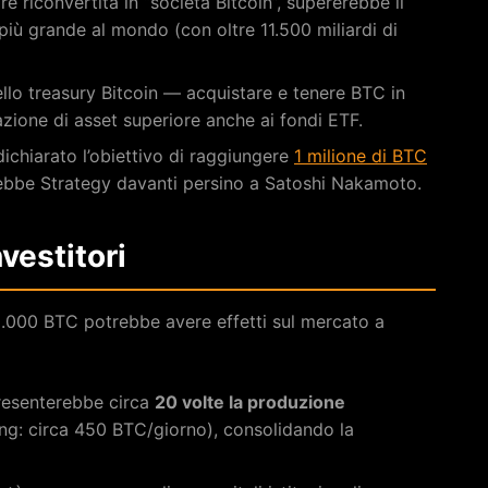
e riconvertita in “società Bitcoin”, supererebbe il
più grande al mondo (con oltre 11.500 miliardi di
llo treasury Bitcoin — acquistare e tenere BTC in
ione di asset superiore anche ai fondi ETF.
 dichiarato l’obiettivo di raggiungere
1 milione di BTC
erebbe Strategy davanti persino a Satoshi Nakamoto.
nvestitori
0.000 BTC potrebbe avere effetti sul mercato a
resenterebbe circa
20 volte la produzione
ng: circa 450 BTC/giorno), consolidando la