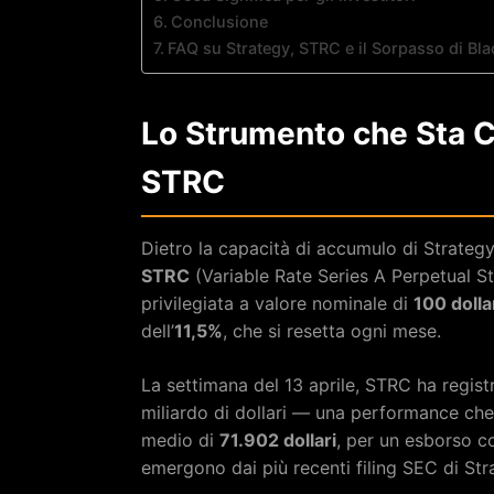
Conclusione
FAQ su Strategy, STRC e il Sorpasso di Bl
Lo Strumento che Sta C
STRC
Dietro la capacità di accumulo di Strateg
STRC
(Variable Rate Series A Perpetual Str
privilegiata a valore nominale di
100 dolla
dell’
11,5%
, che si resetta ogni mese.
La settimana del 13 aprile, STRC ha regist
miliardo di dollari — una performance che 
medio di
71.902 dollari
, per un esborso c
emergono dai più recenti filing SEC di Str