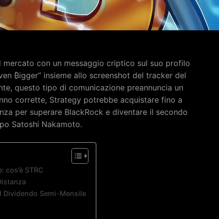
el mercato con un messaggio criptico sul suo profilo
Even ₿igger” insieme allo screenshot del tracker del
ente, questo tipo di comunicazione preannuncia un
anno corrette, Strategy potrebbe acquistare fino a
za per superare BlackRock e diventare il secondo
opo Satoshi Nakamoto.
e: cos’è STRC
Distanza
il Dividendo Semi-Mensile